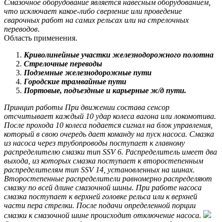
Смазочное оборудование является навесным оборудованием,
что исключает какое-либо сверление или проведение
сварочных работ на самих рельсах или на стрелочных
переводов
.
Область применения.
Криволинейные участки железнодорожного полотна
Стрелочные переводы
Подземные железнодорожные пути
Городские трамвайные пути
Портовые, подъездные и карьерные ж/д пути.
Принцип работы При движении состава сенсор
отсчитывает каждый 10 удар колеса вагона или локомотива.
После прохода 10 колеса подается сигнал на блок управления,
который в свою очередь дает команду на пуск насоса. Смазка
из насоса через трубопроводы поступает к главному
распределителю смазки тип SSV 6. Распределитель имеет два
выхода, из которых смазка поступает к второстепенным
распределителям тип SSV 14, установленных на шинах.
Второстепенные распределители равномерно распределяют
смазку по всей длине смазочной шины. При работе насоса
смазка поступает к верхней головке рельса или к верхней
части пера стрелки. После подачи определенной порции
смазки к смазочной шине происходит отключение насоса.