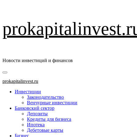
Перейти
prokapitalinvest.r
к
содержимому
Новости инвестиций и финансов
Основное
меню
prokapitalinvest.ru
Инвестиции
Законодательство
Венчурные инвестиции
Банковский сектор
Депозиты
Кредиты для бизнеса
Ипотека
Дебетовые карты
Бизнес