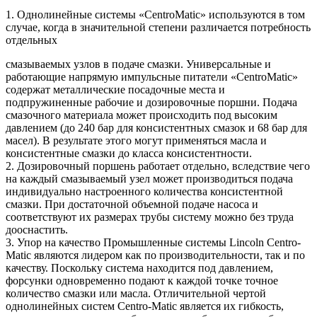
1. Однолинейные системы «CentroMatic» используются в том
случае, когда в значительной степени различается потребность
отдельных
смазываемых узлов в подаче смазки. Универсальные и
работающие напрямую импульсные питатели «CentroMatic»
содержат металлические посадочные места и
подпружиненные рабочие и дозировочные поршни. Подача
смазочного материала может происходить под высоким
давлением (до 240 бар для консистентных смазок и 68 бар для
масел). В результате этого могут применяться масла и
консистентные смазки до класса консистентности.
2. Дозировочный поршень работает отдельно, вследствие чего
на каждый смазываемый узел может производиться подача
индивидуально настроенного количества консистентной
смазки. При достаточной объемной подаче насоса и
соответствуют их размерах трубы систему можно без труда
дооснастить.
3. Упор на качество Промышленные системы Lincoln Centro-
Matic являются лидером как по производительности, так и по
качеству. Поскольку система находится под давлением,
форсунки одновременно подают к каждой точке точное
количество смазки или масла. Отличительной чертой
однолинейных систем Centro-Matic является их гибкость,