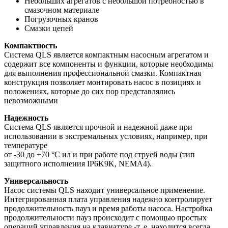
Небольших агрегатов с небольшой потребностью в
смазочном материале
Погрузочных кранов
Смазки цепей
Компактность
Система QLS является компактным насосным агрегатом и
содержит все компоненты и функции, которые необходимы
для выполнения профессиональной смазки. Компактная
конструкция позволяет монтировать насос в позициях и
положениях, которые до сих пор представлялись
невозможными
Надежность
Система QLS является прочной и надежной даже при
использовании в экстремальных условиях, например, при
температуре
от -30 до +70 °С ил и при работе под струей воды (тип
защитного исполнения IP6K9K, NEMA4).
Универсальность
Насос системы QLS находит универсальное применение.
Интегрированная плата управления надежно контролирует
продолжительность пауз и время работы насоса. Настройка
продолжительности пауз происходит с помощью простых
операций управления на клавиатуре -т. е. находится всегда