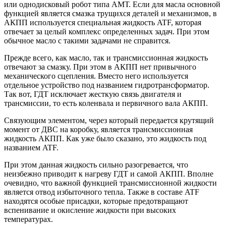
или однодисковый робот типа АМТ. Если для масла основной
функцией является смазка трущихся деталей и механизмов, в
АКПП используется специальная жидкость ATF, которая
отвечает за целый комплекс определенных задач. При этом
обычное масло с такими задачами не справится.
Прежде всего, как масло, так и трансмиссионная жидкость
отвечают за смазку. При этом в АКПП нет привычного
механического сцепления. Вместо него используется
отдельное устройство под названием гидротрансформатор.
Так вот, ГДТ исключает жесткую связь двигателя и
трансмиссии, то есть коленвала и первичного вала АКПП.
Связующим элементом, через который передается крутящий
момент от ДВС на коробку, является трансмиссионная
жидкость АКПП. Как уже было сказано, это жидкость под
названием ATF.
При этом данная жидкость сильно разогревается, что
неизбежно приводит к нагреву ГДТ и самой АКПП. Вполне
очевидно, что важной функцией трансмиссионной жидкости
является отвод избыточного тепла. Также в составе ATF
находятся особые присадки, которые предотвращают
вспенивание и окисление жидкости при высоких
температурах.