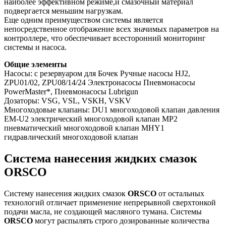
наиболее эффективном режиме,и смазочный материал
подвергается меньшим нагрузкам.
Еще одним преимуществом системы является
непосредственное отображение всех значимых параметров на
контроллере, что обеспечивает всесторонний мониторинг
системы и насоса.
Общие элементы
Насосы: с резервуаром для Бочек Ручные насосы HJ2,
ZPU01/02, ZPU08/14/24 Электронасосы Пневмонасосы
PowerMaster*, Пневмонасосы Lubrigun
Дозаторы: VSG, VSL, VSKH, VSKV
Многоходовые клапаны: DU1 многоходовой клапан давления
EM-U2 электрический многоходовой клапан MP2
пневматический многоходовой клапан MHY1
гидравлический многоходовой клапан
Система нанесения жидких смазок
ORSCO
Систему нанесения жидких смазок
ORSCO
от остальных
технологий отличает применение непрерывной сверхтонкой
подачи масла, не создающей масляного тумана. Системы
ORSCO
могут распылять строго дозированные количества