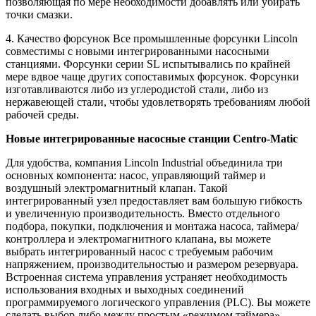
позволяющая по мере необходимости добавлять или убирать
точки смазки.
4. Качество форсунок Все промышленные форсунки Lincoln
совместимы с новыми интегрированными насосными
станциями. Форсунки серии SL испытывались по крайней
мере вдвое чаще других сопоставимых форсунок. Форсунки
изготавливаются либо из углеродистой стали, либо из
нержавеющей стали, чтобы удовлетворять требованиям любой
рабочей среды.
Новые интегрированные насосные станции Centro-Matic
Для удобства, компания Lincoln Industrial объединила три
основных компонента: насос, управляющий таймер и
воздушный электромагнитный клапан. Такой
интегрированный узел предоставляет вам большую гибкость
и увеличенную производительность. Вместо отдельного
подбора, покупки, подключения и монтажа насоса, таймера/
контроллера и электромагнитного клапана, вы можете
выбрать интегрированный насос с требуемым рабочим
напряжением, производительностью и размером резервуара.
Встроенная система управления устраняет необходимость
использования входных и выходных соединений
программируемого логического управления (PLC). Вы можете
сделать выбор либо между простым «режимом таймера»,