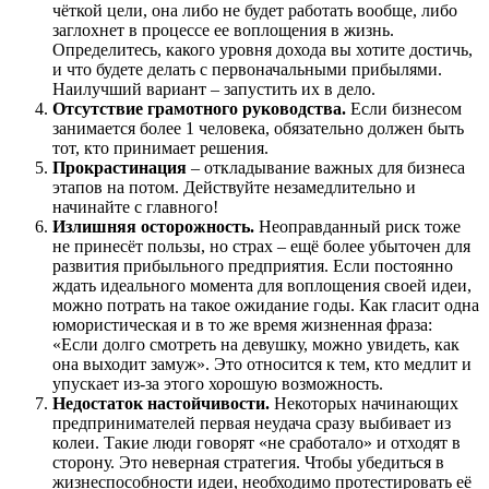
чёткой цели, она либо не будет работать вообще, либо
заглохнет в процессе ее воплощения в жизнь.
Определитесь, какого уровня дохода вы хотите достичь,
и что будете делать с первоначальными прибылями.
Наилучший вариант – запустить их в дело.
Отсутствие грамотного руководства.
Если бизнесом
занимается более 1 человека, обязательно должен быть
тот, кто принимает решения.
Прокрастинация
– откладывание важных для бизнеса
этапов на потом. Действуйте незамедлительно и
начинайте с главного!
Излишняя осторожность.
Неоправданный риск тоже
не принесёт пользы, но страх – ещё более убыточен для
развития прибыльного предприятия. Если постоянно
ждать идеального момента для воплощения своей идеи,
можно потрать на такое ожидание годы. Как гласит одна
юмористическая и в то же время жизненная фраза:
«Если долго смотреть на девушку, можно увидеть, как
она выходит замуж». Это относится к тем, кто медлит и
упускает из-за этого хорошую возможность.
Недостаток настойчивости.
Некоторых начинающих
предпринимателей первая неудача сразу выбивает из
колеи. Такие люди говорят «не сработало» и отходят в
сторону. Это неверная стратегия. Чтобы убедиться в
жизнеспособности идеи, необходимо протестировать её