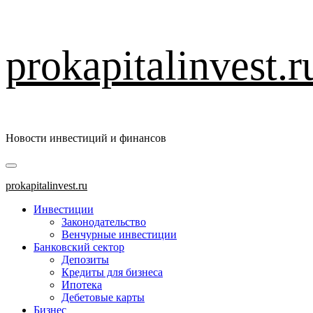
Перейти
prokapitalinvest.r
к
содержимому
Новости инвестиций и финансов
Основное
меню
prokapitalinvest.ru
Инвестиции
Законодательство
Венчурные инвестиции
Банковский сектор
Депозиты
Кредиты для бизнеса
Ипотека
Дебетовые карты
Бизнес