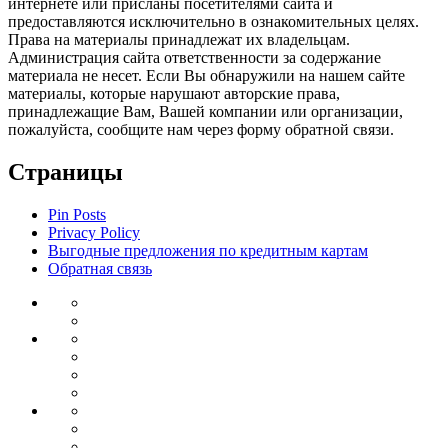
интернете или присланы посетителями сайта и
предоставляются исключительно в ознакомительных целях.
Права на материалы принадлежат их владельцам.
Администрация сайта ответственности за содержание
материала не несет. Если Вы обнаружили на нашем сайте
материалы, которые нарушают авторские права,
принадлежащие Вам, Вашей компании или организации,
пожалуйста, сообщите нам через форму обратной связи.
Страницы
Pin Posts
Privacy Policy
Выгодные предложения по кредитным картам
Обратная связь
Инвестиции
Законодательство
Венчурные
Банковский
инвестиции
Депозиты
сектор
Кредиты
для
Ипотека
бизнеса
Дебетовые
Бизнес
карты
Тендеры
Бизнес
планирование
Бизнес