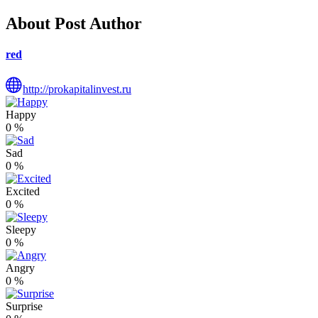
About Post Author
red
http://prokapitalinvest.ru
Happy
0
%
Sad
0
%
Excited
0
%
Sleepy
0
%
Angry
0
%
Surprise