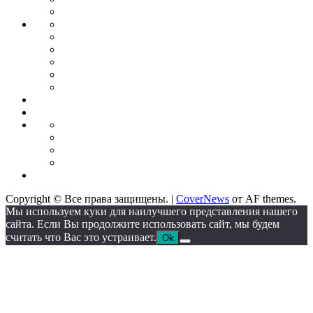
идеи
Франшиза
Forex
Индикаторы
forex
Советники
для
Бонусы
торговли
от
Кредитные
брокеров
карты
Брокеры
форекс
Стратегии
Экономика
для
Недвижимость
торговли
Промышленность
Промышленное
оборудование
Автоматические
линии
Станкостроение
Литейное
IT
оборудование
Сектор
Copyright © Все права защищены.
|
CoverNews
от AF themes.
Мы используем куки для наилучшего представления нашего
сайта. Если Вы продолжите использовать сайт, мы будем
считать что Вас это устраивает.
Ok