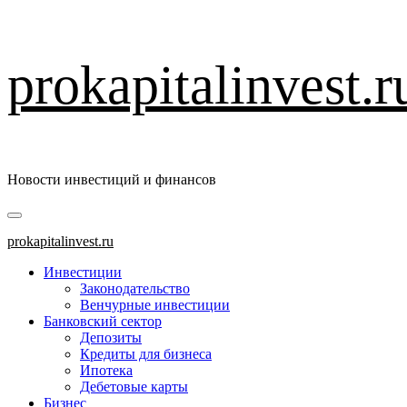
Перейти
prokapitalinvest.r
к
содержимому
Новости инвестиций и финансов
Основное
меню
prokapitalinvest.ru
Инвестиции
Законодательство
Венчурные инвестиции
Банковский сектор
Депозиты
Кредиты для бизнеса
Ипотека
Дебетовые карты
Бизнес