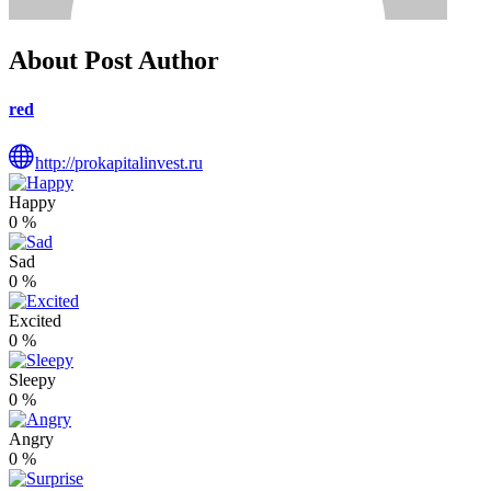
About Post Author
red
http://prokapitalinvest.ru
Happy
0
%
Sad
0
%
Excited
0
%
Sleepy
0
%
Angry
0
%