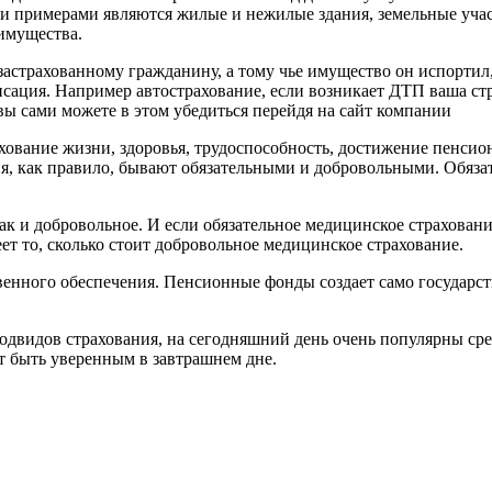
 примерами являются жилые и нежилые здания, земельные участк
имущества.
 застрахованному гражданину, а тому чье имущество он испорти
нсация. Например автострахование, если возникает ДТП ваша с
вы сами можете в этом убедиться перейдя на сайт компании
ование жизни, здоровья, трудоспособность, достижение пенсионн
я, как правило, бывают обязательными и добровольными. Обязате
ак и добровольное. И если обязательное медицинское страховани
т то, сколько стоит добровольное медицинское страхование.
енного обеспечения. Пенсионные фонды создает само государст
одвидов страхования, на сегодняшний день очень популярны среди
т быть уверенным в завтрашнем дне.