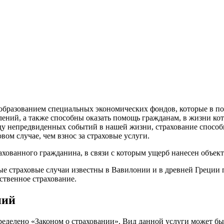
образованием специальных экономических фондов, которые в п
й, а также способны оказать помощь гражданам, в жизни которы
виду непредвиденных событий в нашей жизни, страхование спосо
ом случае, чем взнос за страховые услуги.
ахованного гражданина, в связи с которым ущерб нанесен объект
е страховые случаи известны в Вавилонии и в древней Греции п
ственное страхование.
ний
еделено «Законом о страховании». Вид данной услуги может быть