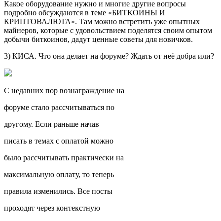
Какое оборудование нужно и многие другие вопросы
подробно обсуждаются в теме «БИТКОИНЫ И
КРИПТОВАЛЮТА». Там можно встретить уже опытных
майнеров, которые с удовольствием поделятся своим опытом
добычи биткоинов, дадут ценные советы для новичков.
3) КИСА. Что она делает на форуме? Ждать от неё добра или?
С недавних пор вознаграждение на
форуме стало рассчитываться по
другому. Если раньше начав
писать в темах с оплатой можно
было рассчитывать практически на
максимальную оплату, то теперь
правила изменились. Все посты
проходят через контекстную