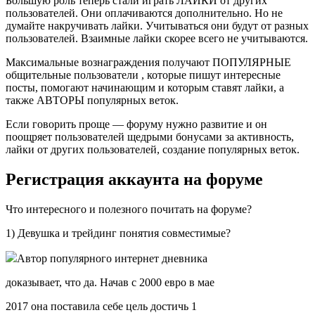
Большую роль теперь стали играть ЛАЙКИ от других
пользователей. Они оплачиваются дополнительно. Но не
думайте накручивать лайки. Учитываться они будут от разных
пользователей. Взаимные лайки скорее всего не учитываются.
Максимальные вознаграждения получают ПОПУЛЯРНЫЕ
общительные пользователи , которые пишут интересные
посты, помогают начинающим и которым ставят лайки, а
также АВТОРЫ популярных веток.
Если говорить проще — форуму нужно развитие и он
поощряет пользователей щедрыми бонусами за активность,
лайки от других пользователей, создание популярных веток.
Регистрация аккаунта на форуме
Что интересного и полезного почитать на форуме?
1) Девушка и трейдинг понятия совместимые?
Автор популярного интернет дневника
доказывает, что да. Начав с 2000 евро в мае
2017 она поставила себе цель достичь 1