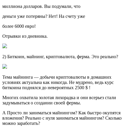
миллиона долларов. Вы подумали, что
деньги уже потеряны? Нет! На счету уже
более 6000 евро!
Отрывки из дневника.
2) Биткоин, майнинг, криптовалюта, ферма. Это реально?
Тема майнинга — добычи криптовалюты в домашних
условиях актуальна как никогда. Не мудрено, ведь курс
биткоина поднялся до невероятных 2500 $ !
Многих охватила золотая лихорадка и они всерьез стали
задумываться о создании своей фермы.
А Просто ли заниматься майнингом? Как быстро окупятся
вложения? Реально с нуля заниматься майнингом? Сколько
можно заработать?