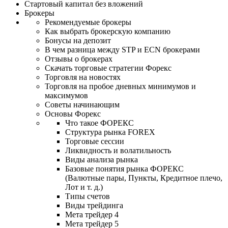
Стартовый капитал без вложений
Брокеры
Рекомендуемые брокеры
Как выбрать брокерскую компанию
Бонусы на депозит
В чем разница между STP и ECN брокерами
Отзывы о брокерах
Скачать торговые стратегии Форекс
Торговля на новостях
Торговля на пробое дневных минимумов и
максимумов
Советы начинающим
Основы Форекс
Что такое ФОРЕКС
Структура рынка FOREX
Торговые сессии
Ликвидность и волатильность
Виды анализа рынка
Базовые понятия рынка ФОРЕКС
(Валютные пары, Пункты, Кредитное плечо,
Лот и т. д.)
Типы счетов
Виды трейдинга
Мета трейдер 4
Мета трейдер 5