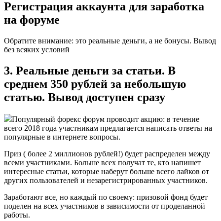
Регистрация аккаунта для заработка
на форуме
Обратите внимание: это реальные деньги, а не бонусы. Вывод
без всяких условий
3. Реальные деньги за статьи. В
среднем 350 рублей за небольшую
статью. Вывод доступен сразу
Популярный форекс форум проводит акцию: в течение
всего 2018 года участникам предлагается написать ответы на
популярные в интернете вопросы.
Приз ( более 2 миллионов рублей!) будет распределен между
всеми участниками. Больше всех получат те, кто напишет
интересные статьи, которые наберут больше всего лайков от
других пользователей и незарегистрированных участников.
Заработают все, но каждый по своему: призовой фонд будет
поделен на всех участников в зависимости от проделанной
работы.