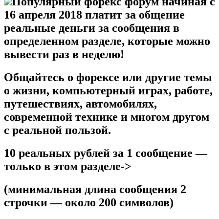
Популярный форекс форум начиная с
16 апреля 2018 платит за общение
реальные деньги за сообщения в
определенном разделе, которые можно
вывести раз в неделю!
Общайтесь о форексе или другие темы
о жизни, компьютерный играх, работе,
путешествиях, автомобилях,
современной технике и многом другом
с реальной пользой.
10 реальных рублей за 1 сообщение —
только в этом разделе->
(минимальная длина сообщения 2
строчки — около 200 символов)