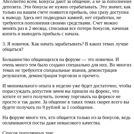
Абсолютно всем. Бонусы дают за общение, а не за пополнение
депозита. Эти бонусы не нужно отрабатывать. Это значит, как
только на вашем счете появится прибыль, она сразу доступна
к выводу. Здесь нет подводных камней, нет отработки, не
требуются пополнения своими средствами. Счет можно
менять раз в 2 месяца, списывая все потери бонусов, начиная
копить и выводить прибыль с начала.
3. Я новичок. Как начать зарабатывать? В каких темах лучше
общаться?
Большинство общающихся на форуме — это новички. И
очень много тем было создано специально для них. Во многих
темах не требуются специальные знания, демонстрация
результатов, демонстрация торговли и прочего.
И минимального опыта в неделю уже будет достаточно, чтобы
порассуждать допустим зачем вы пришли на форекс, что
хотите от него получить, почему торговать на форексе не
просто и так далее. За общение в таких темах скорее всего вы
будете получать по 9 рублей за 1 сообщение.
На форуме много тех, кто общается только из-за бонусов, ведь
оплачиваются посты даже невысокого качества.
Список популярных тем: