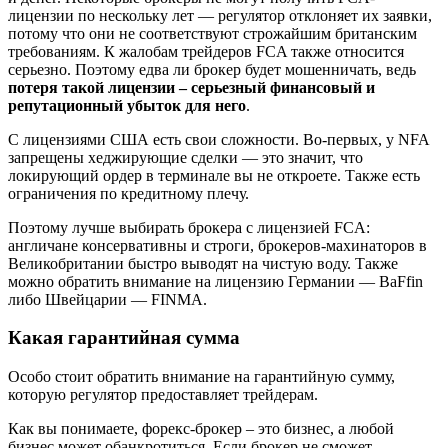
лицензии по нескольку лет — регулятор отклоняет их заявки,
потому что они не соответствуют строжайшим британским
требованиям. К жалобам трейдеров FCA также относится
серьезно. Поэтому едва ли брокер будет мошенничать, ведь
потеря такой лицензии – серьезный финансовый и
репутационный убыток для него
.
С лицензиями США есть свои сложности. Во-первых, у NFA
запрещены хеджирующие сделки — это значит, что
локирующий ордер в терминале вы не откроете. Также есть
ограничения по кредитному плечу.
Поэтому лучше выбирать брокера с лицензией FCA:
англичане консервативны и строги, брокеров-махинаторов в
Великобритании быстро выводят на чистую воду. Также
можно обратить внимание на лицензию Германии — BaFfin
либо Швейцарии — FINMA.
Какая гарантийная сумма
Особо стоит обратить внимание на гарантийную сумму,
которую регулятор предоставляет трейдерам.
Как вы понимаете, форекс-брокер – это бизнес, а любой
бизнес может обанкротиться. Если брокер не сможет