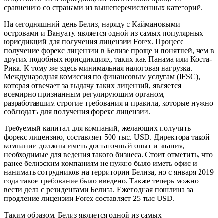
сравнению со странами из вышеперечисленных категорий.
На сегодняшний день Белиз, наряду с Каймановыми
островами и Вануату, является одной из самых популярных
юрисдикций для получения лицензии Forex. Процесс
получение форекс лицензии в Белизе проще и понятней, чем в
других подобных юрисдикциях, таких как Панама или Коста-
Рика. К тому же здесь минимальная налоговая нагрузка.
Международная комиссия по финансовым услугам (IFSC),
которая отвечает за выдачу таких лицензий, является
всемирно признанным регулирующим органом,
разработавшим строгие требования и правила, которые нужно
соблюдать для получения форекс лицензии.
Требуемый капитал для компаний, желающих получить
форекс лицензию, составляет 500 тыс. USD. Директора такой
компании должны иметь достаточный опыт и знания,
необходимые для ведения такого бизнеса. Стоит отметить, что
ранее белизским компаниям не нужно было иметь офис и
нанимать сотрудников на территории Белиза, но с января 2019
года такое требование было введено. Также теперь можно
вести дела с резидентами Белиза. Ежегодная пошлина за
продление лицензии Forex составляет 25 тыс USD.
Таким образом, Белиз является одной из самых