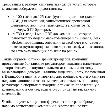
Требования к размеру капитала зависят от услуг, которые
компания собирается предоставлять:
от 100 тысяч до 125 тыс. фунтов стерлингов (далее —
GBP) для компаний, занимающихся брокерской
деятельностью, привлекая средства клиентов (к
примеру, STP-брокеры);
от 730 тыс до 1 млн GBP для компаний, которые
работают по модели маркет-мейкера или Dealing Desk
Broker, проводящих операции за свой счет и от своего
имени (купля-продажа валюты, ценных бумаг, активов),
то есть оказывающих влияние на рынок.
Таким образом, с точки зрения трейдеров, компании,
проверенные британским регулятором, выглядят надежными,
авторитетными, с внушительными активами и поэтому
вызывающими доверие. Наличие лицензии Forex, полученной
в Великобритании, это гарантия для трейдера, что его капитал
надежно защищен и что он может рассчитывать на помощь
регулятора в спорных ситуациях, а также на определенную
компенсацию в случае, если что-то пойдёт не так как ему
хотелось бы.
Чтобы получить лицензию форекс в этой стране, брокер,
помимо регистрации компании в Австралии, должен