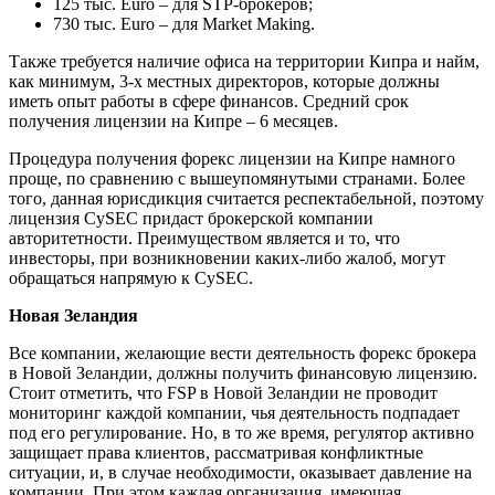
125 тыс. Euro – для STP-брокеров;
730 тыс. Euro – для Market Making.
Также требуется наличие офиса на территории Кипра и найм,
как минимум, 3-х местных директоров, которые должны
иметь опыт работы в сфере финансов. Средний срок
получения лицензии на Кипре – 6 месяцев.
Процедура получения форекс лицензии на Кипре намного
проще, по сравнению с вышеупомянутыми странами. Более
того, данная юрисдикция считается респектабельной, поэтому
лицензия CySEC придаст брокерской компании
авторитетности. Преимуществом является и то, что
инвесторы, при возникновении каких-либо жалоб, могут
обращаться напрямую к CySEC.
Новая Зеландия
Все компании, желающие вести деятельность форекс брокера
в Новой Зеландии, должны получить финансовую лицензию.
Стоит отметить, что FSP в Новой Зеландии не проводит
мониторинг каждой компании, чья деятельность подпадает
под его регулирование. Но, в то же время, регулятор активно
защищает права клиентов, рассматривая конфликтные
ситуации, и, в случае необходимости, оказывает давление на
компании. При этом каждая организация, имеющая