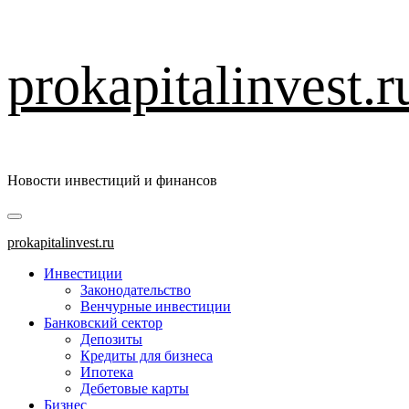
Перейти
prokapitalinvest.r
к
содержимому
Новости инвестиций и финансов
Основное
меню
prokapitalinvest.ru
Инвестиции
Законодательство
Венчурные инвестиции
Банковский сектор
Депозиты
Кредиты для бизнеса
Ипотека
Дебетовые карты
Бизнес