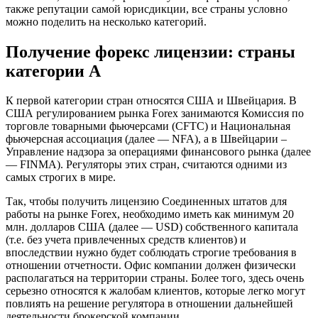
также репутации самой юрисдикции, все страны условно
можно поделить на несколько категорий.
Получение форекс лицензии: страны
категории А
К первой категории стран относятся США и Швейцария. В
США регулированием рынка Forex занимаются Комиссия по
торговле товарными фьючерсами (CFTC) и Национальная
фьючерсная ассоциация (далее — NFA), а в Швейцарии –
Управление надзора за операциями финансового рынка (далее
— FINMA). Регуляторы этих стран, считаются одними из
самых строгих в мире.
Так, чтобы получить лицензию Соединенных штатов для
работы на рынке Forex, необходимо иметь как минимум 20
млн. долларов США (далее — USD) собственного капитала
(т.е. без учета привлеченных средств клиентов) и
впоследствии нужно будет соблюдать строгие требования в
отношении отчетности. Офис компании должен физически
располагаться на территории страны. Более того, здесь очень
серьезно относятся к жалобам клиентов, которые легко могут
повлиять на решение регулятора в отношении дальнейшей
деятельности брокерской компании.