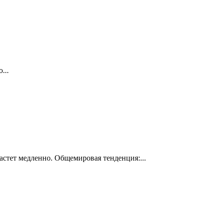
...
астет медленно. Общемировая тенденция:...