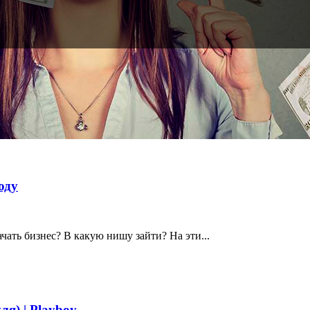
оду
ачать бизнес? В какую нишу зайти? На эти...
ля) | Playboy