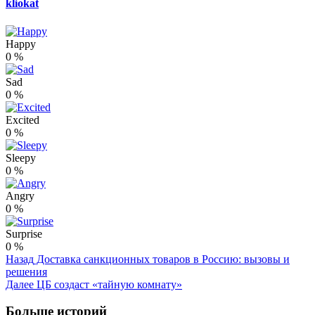
kliokat
Happy
0
%
Sad
0
%
Excited
0
%
Sleepy
0
%
Angry
0
%
Surprise
0
%
Post
Назад
Доставка санкционных товаров в Россию: вызовы и
решения
Navigation
Далее
ЦБ создаст «тайную комнату»
Больше историй