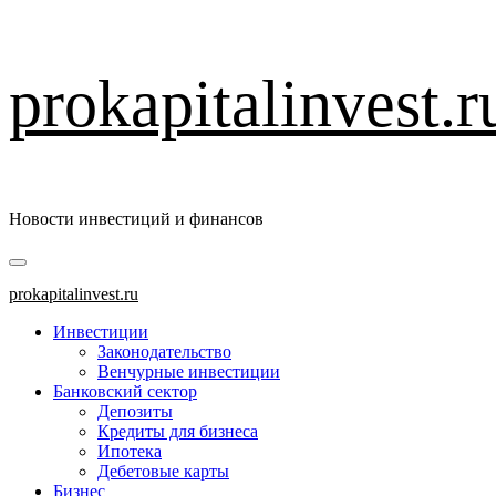
Перейти
prokapitalinvest.r
к
содержимому
Новости инвестиций и финансов
Основное
меню
prokapitalinvest.ru
Инвестиции
Законодательство
Венчурные инвестиции
Банковский сектор
Депозиты
Кредиты для бизнеса
Ипотека
Дебетовые карты
Бизнес