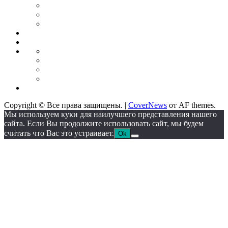
торговли
от
Кредитные
брокеров
карты
Брокеры
форекс
Стратегии
Экономика
для
Недвижимость
торговли
Промышленность
Промышленное
оборудование
Автоматические
линии
Станкостроение
Литейное
IT
оборудование
Сектор
Copyright © Все права защищены.
|
CoverNews
от AF themes.
Мы используем куки для наилучшего представления нашего
сайта. Если Вы продолжите использовать сайт, мы будем
считать что Вас это устраивает.
Ok