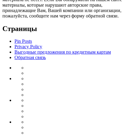
материалы, которые нарушают авторские права,
принадлежащие Вам, Вашей компании или организации,
пожалуйста, сообщите нам через форму обратной связи.
Страницы
Pin Posts
Privacy Policy
Выгодные предложения по кредитным картам
Обратная связь
Инвестиции
Законодательство
Венчурные
Банковский
инвестиции
Депозиты
сектор
Кредиты
для
Ипотека
бизнеса
Дебетовые
Бизнес
карты
Тендеры
Бизнес
планирование
Бизнес
идеи
Франшиза
Forex
Индикаторы
forex
Советники
для
Бонусы