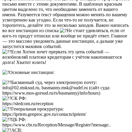
письмо вместе с этими документами. В шаблонах красным
цветом выделено то, что необходимо заменить от вашего
имени. Разумеется текст обращения можно менять по вашему
усмотрению как угодно. Если что-то не получается, не
торопитесь, делайте это за несколько заходов. Важно написать
во все инстанции из списка
Не стоит удивляться, если от
кого-то придут отписки или вообще не придёт ответ. Главное
— это массово уведомить данные инстанции, а дальше уже
запустится маховик событий.
Если Хотин хочет прервать эту цепь событий —
возобновляй платежи кредиторам с учётом накопившегося
долга! Хватит юлить!
Основные инстанции:
Басманный суд, через электронную почту:
info@02.msksud.ru, basmanny.msk@sudrf.ru (сайт суда:
https://www.mos-gorsud.ru/rs/basmannyj/info/hours)
СК РФ:
https://sledcom.ru/reception
Генеральная прокуратура:
https://ipriem.genproc.gov.ru/contacts/ipriem/
ЦБ РФ:
https://www.cbr.ru/Reception/Message/Register?message..
АСВ: