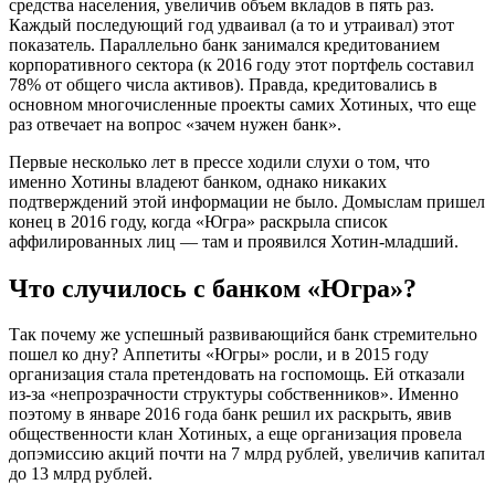
средства населения, увеличив объем вкладов в пять раз.
Каждый последующий год удваивал (а то и утраивал) этот
показатель. Параллельно банк занимался кредитованием
корпоративного сектора (к 2016 году этот портфель составил
78% от общего числа активов). Правда, кредитовались в
основном многочисленные проекты самих Хотиных, что еще
раз отвечает на вопрос «зачем нужен банк».
Первые несколько лет в прессе ходили слухи о том, что
именно Хотины владеют банком, однако никаких
подтверждений этой информации не было. Домыслам пришел
конец в 2016 году, когда «Югра» раскрыла список
аффилированных лиц — там и проявился Хотин-младший.
Что случилось с банком «Югра»?
Так почему же успешный развивающийся банк стремительно
пошел ко дну? Аппетиты «Югры» росли, и в 2015 году
организация стала претендовать на госпомощь. Ей отказали
из-за «непрозрачности структуры собственников». Именно
поэтому в январе 2016 года банк решил их раскрыть, явив
общественности клан Хотиных, а еще организация провела
допэмиссию акций почти на 7 млрд рублей, увеличив капитал
до 13 млрд рублей.