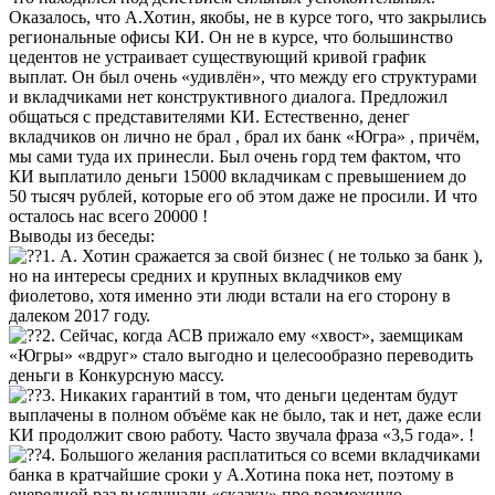
Оказалось, что А.Хотин, якобы, не в курсе того, что закрылись
региональные офисы КИ. Он не в курсе, что большинство
цедентов не устраивает существующий кривой график
выплат. Он был очень «удивлён», что между его структурами
и вкладчиками нет конструктивного диалога. Предложил
общаться с представителями КИ. Естественно, денег
вкладчиков он лично не брал , брал их банк «Югра» , причём,
мы сами туда их принесли. Был очень горд тем фактом, что
КИ выплатило деньги 15000 вкладчикам с превышением до
50 тысяч рублей, которые его об этом даже не просили. И что
осталось нас всего 20000 !
Выводы из беседы:
1. А. Хотин сражается за свой бизнес ( не только за банк ),
но на интересы средних и крупных вкладчиков ему
фиолетово, хотя именно эти люди встали на его сторону в
далеком 2017 году.
2. Сейчас, когда АСВ прижало ему «хвост», заемщикам
«Югры» «вдруг» стало выгодно и целесообразно переводить
деньги в Конкурсную массу.
3. Никаких гарантий в том, что деньги цедентам будут
выплачены в полном объёме как не было, так и нет, даже если
КИ продолжит свою работу. Часто звучала фраза «3,5 года». !
4. Большого желания расплатиться со всеми вкладчиками
банка в кратчайшие сроки у А.Хотина пока нет, поэтому в
очередной раз выслушали «сказку» про возможную