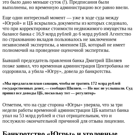
это было дано меньше суток (!). Предписания были
выполнены, но временную администрацию все равно ввели.
Еще один интересный момент — уже в ходе суда между
«Югрой» и ЦБ вскрылись документы из которых следовало,
что при корректировке стоимости недвижимого имущества на
балансе банка с 16,9 млрд рублей до 6 млрд рублей Агентство
по страхованию вкладов пользовалось не заключением
независимой экспертизы, а мнением ЦБ, который не имеет
полномочий на проведение оценочной экспертизы.
Бывший председатель правления банка Дмитрий Шиляев
позже заявил, что временная администрация Центробанка не
оздоровила, а убила «Югру», довела до банкротства.
«Мы предлагали план санации, чтобы не тратить 172 млрд рублей
государственных денег, — сообщил Шиляев. — Но нас не услышали. Суд
принял все доводы ЦБ, поскольку тот — регулятор»
Отметим, что на суде сторона «Югры» уверяла, что за три
недели работы временной администрации ЦБ капитал банка
упал на 53 млрд рублей и стал отрицательным, что и
послужило окончательной причиной для отзыва лицензии.
Банкротство «Югры» и уголовные