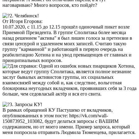
наговариваю? Много вопросов, кто пойдёт?
2. Челябинск!
От Игоря Егорова:
10.07.2020, с 11.15 до 12.15 прошёл одиночный пикет возле
Приемной Президента. В группе Сполитака более месяца
назад решением "актива" я был лишен голоса за претензии в
связи цензурой и удалением моих записей. Считаю такую
группу "карманной" и работающей в первую очередь на
реабилитацию Хотина и на увод превыщенцев от главных и
принципиальных вопросов.
Для справки: Одной из ошибок новых пиарщиков Хотина,
которые ведут группу Сполитака, является полное незнание
заслуг бывалых активистов группы, их социальных
взаимосвязей между собой и, как следствие, вольготная
блокировка неугодных вкладчиков, проявивших себя за 3 года
больше, чем седовласый актёр и вся его свита.
3. Запросы КУ!
В рамках обращений КУ Пастушеко от вкладчиков,
опубликованных в этом посте: https://vk.com/wall-
150873952_103082, будут делаться запросы с ВАШИМ
содержанием, но от моего имени. Пример запроса, который
меня попросила отправить Людмила Тюменцева, прилагается.