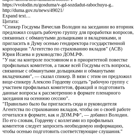
https://vvolodin.ru/gosduma/v-gd-sozdadut-rabochuyu-g..
http://duma.gov.ru/news/49021/
Expand text…
Цитата:
"Спикер Госдумы Вячеслав Володин на заседании во вторник
предложил создать рабочую группу для проработки вопросов,
связанных с обманутыми дольщиками и вкладчиками, и
пригласить в Думу осенью гендиректора государственной
корпорации "Агентство по страхованию вкладов" (АСВ)
Юрия Исаева и руководство ДОМ.РФ.
"У нас на контроле постоянном и в приоритетной повестке
профильных комитетов, а также всей Госдумы есть вопросы,
связанные с обманутыми дольщиками и обманутыми
вкладчиками", — сказал спикер. В вязи с этим он предложил
вице-спикеру Алексею Гордееву создать "рабочую группу с
участием профильных комитетов, фракций и подготовить
данные вопросы к рассмотрению в формате пленарного
заседания на осеннюю сессию".
"Правильно было бы пригласить сюда и руководителя
Агентства по страхованию вкладов, чтобы он о своей работе
отчитался в формате, как и ДОМ.РФ", — добавил Володин.
По его словам, Гордееву с коллегами из профильных
комитетов следует запросить необходимую информацию,
чтобы осенью подготовить соответствующие слушания."