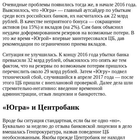
Очевидные проблемы появились тогда же, в начале 2016 года.
Выяснилось, что «Югра» — главный аутсайдер по убыткам
среди всех российских банков, их насчиталось аж 22 млрд
рублей. В качестве неприятного бонуса — сокращение
активов (на 15%) и вкладов (на 2%). Сам банк объяснил
неудачи доформированием резервов на возможные потери. В
это же время «Югрой» впервые заинтересовался ЦБ, дав
рекомендации по ограничению приема вкладов.
Ситуация не улучшилась. К концу 2016 года убытки банка
превысили 32 млрд рублей, объяснялось это опять же тем
фактом, что на резервы по возможным потерям пришлось
перечислить около 29 млрд рублей. Затем «Югру» подвел
технический сбой, случившийся в апреле 2017 года — после
этого ЦБ пришли с внеплановой проверкой. Далее дела шли
стремительно-негативно: введение временной
администрации, отзыв лицензии и банкротство.
«Югра» и Центробанк
Вроде бы ситуация стандартная, если бы не одно «но».
Буквально за неделю до отзыва банковской лицензии в дело
вмешалась Генпрокуратура, назвав поведение ЦБ
необоснованным. Якобы прежде Центробанк не находил