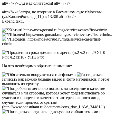
alt=»?» />Суд над олигархом! alt=»?» />
alt=»?» />Завтра, во вторник в Басманном суде г.Москвы
(ул.Каланчёвская, д.11 ) в 13.30! alt=»?» />
Expand text…
Хотин! https://mos-gorsud.ru/mgs/services/cases/first-crimin..
Шиляев! https://mos-gorsud.ru/mgs/services/cases/first-crimin..
Нефёдов! https://mos-gorsud.ru/mgs/services/cases/first-
crimin..
Продлении срока домашнего ареста (п.2 ч.2 ст. 29 УПК
РФ; ч.2 ст.107 УПК РФ)
На что необходимо обратить внимание:
Обязательно вооружиться телефонами
и стараться
записать как можно больше видео и фото материалов, потом
выложить их группу.
Попробовать легально попасть на заседание в качестве
слушателя или стороны, которая хочет ходатайствовать об
участии в процессе в качестве заинтересованного лица, в
случае, если процесс открытый.
(http://www.consultant.ru/document/cons_doc_LAW_34481/..)
Постараться вступить в дискуссию с обвиняемыми и