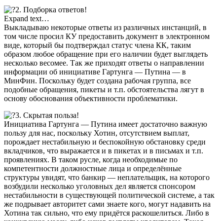
2. Подборка ответов!
Expand text…
Выкладываю некоторые ответы из различных инстанций, в
том числе просил КУ предоставить документ в электронном
виде, который бы подтверждал статус члена КК, таким
образом любое обращение при его наличии будет выглядеть
несколько весомее. Так же приходят ответы о направлении
информации об инициативе Гартунга — Путина — в
МинФин. Поскольку будет создана рабочая группа, все
подобные обращения, пикеты и т.п. обстоятельства лягут в
основу обоснования объективности проблематики.
3. Скрытая польза!
Инициатива Гартунга — Путина имеет достаточно важную
пользу для нас, поскольку Хотин, отсутствием выплат,
порождает нестабильную и беспокойную обстановку среди
вкладчиков, что выражается и в пикетах и в письмах и т.п.
проявлениях. В таком русле, когда необходимые по
компетентности должностные лица и определённые
структуры увидят, что банкир — неплательщик, на которого
возбудили несколько уголовных дел является спонсором
нестабильности в существующей политической системе, а так
же подрывает авторитет сами знаете кого, могут надавить на
Хотина так сильно, что ему придётся раскошелиться. Либо в