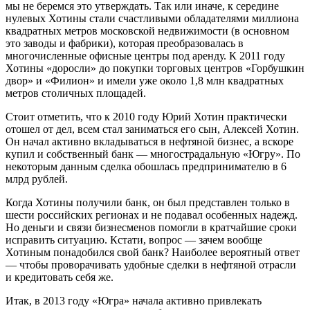
мы не беремся это утверждать. Так или иначе, к середине
нулевых Хотины стали счастливыми обладателями миллиона
квадратных метров московской недвижимости (в основном
это заводы и фабрики), которая преобразовалась в
многочисленные офисные центры под аренду. К 2011 году
Хотины «доросли» до покупки торговых центров «Горбушкин
двор» и «Филион» и имели уже около 1,8 млн квадратных
метров столичных площадей.
Стоит отметить, что к 2010 году Юрий Хотин практически
отошел от дел, всем стал заниматься его сын, Алексей Хотин.
Он начал активно вкладываться в нефтяной бизнес, а вскоре
купил и собственный банк — многострадальную «Югру». По
некоторым данным сделка обошлась предпринимателю в 6
млрд рублей.
Когда Хотины получили банк, он был представлен только в
шести российских регионах и не подавал особенных надежд.
Но деньги и связи бизнесменов помогли в кратчайшие сроки
исправить ситуацию. Кстати, вопрос — зачем вообще
Хотиным понадобился свой банк? Наиболее вероятный ответ
— чтобы проворачивать удобные сделки в нефтяной отрасли
и кредитовать себя же.
Итак, в 2013 году «Югра» начала активно привлекать