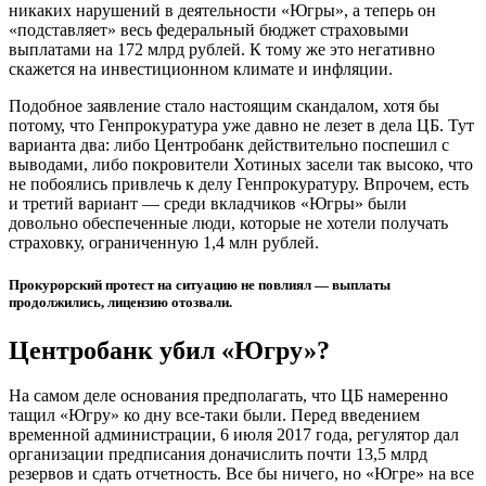
никаких нарушений в деятельности «Югры», а теперь он
«подставляет» весь федеральный бюджет страховыми
выплатами на 172 млрд рублей. К тому же это негативно
скажется на инвестиционном климате и инфляции.
Подобное заявление стало настоящим скандалом, хотя бы
потому, что Генпрокуратура уже давно не лезет в дела ЦБ. Тут
варианта два: либо Центробанк действительно поспешил с
выводами, либо покровители Хотиных засели так высоко, что
не побоялись привлечь к делу Генпрокуратуру. Впрочем, есть
и третий вариант — среди вкладчиков «Югры» были
довольно обеспеченные люди, которые не хотели получать
страховку, ограниченную 1,4 млн рублей.
Прокурорский протест на ситуацию не повлиял — выплаты
продолжились, лицензию отозвали.
Центробанк убил «Югру»?
На самом деле основания предполагать, что ЦБ намеренно
тащил «Югру» ко дну все-таки были. Перед введением
временной администрации, 6 июля 2017 года, регулятор дал
организации предписания доначислить почти 13,5 млрд
резервов и сдать отчетность. Все бы ничего, но «Югре» на все