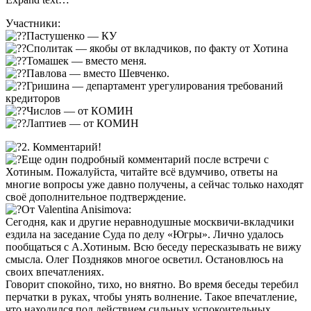
Участники:
Пастушенко — КУ
Сполитак — якобы от вкладчиков, по факту от Хотина
Томашек — вместо меня.
Павлова — вместо Шевченко.
Гришина — департамент урегулирования требований
кредиторов
Числов — от КОМИН
Лаптиев — от КОМИН
2. Комментарий!
Еще один подробный комментарий после встречи с
Хотиным. Пожалуйста, читайте всё вдумчиво, ответы на
многие вопросы уже давно получены, а сейчас только находят
своё дополнительное подтверждение.
От Valentina Anisimova:
Сегодня, как и другие неравнодушные москвичи-вкладчики
ездила на заседание Суда по делу «Югры». Лично удалось
пообщаться с А.Хотиным. Всю беседу пересказывать не вижу
смысла. Олег Поздняков многое осветил. Остановлюсь на
своих впечатлениях.
Говорит спокойно, тихо, но внятно. Во время беседы теребил
перчатки в руках, чтобы унять волнение. Такое впечатление,
что находился под действием сильных успокоительных.