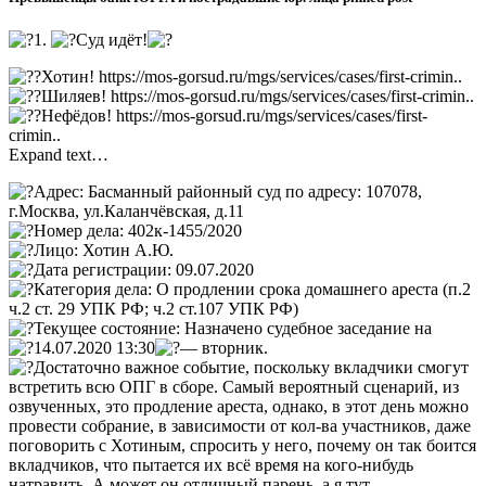
1.
Суд идёт!
Хотин! https://mos-gorsud.ru/mgs/services/cases/first-crimin..
Шиляев! https://mos-gorsud.ru/mgs/services/cases/first-crimin..
Нефёдов! https://mos-gorsud.ru/mgs/services/cases/first-
crimin..
Expand text…
Адрес: Басманный районный суд по адресу: 107078,
г.Москва, ул.Каланчёвская, д.11
Номер дела: 402к-1455/2020
Лицо: Хотин А.Ю.
Дата регистрации: 09.07.2020
Категория дела: О продлении срока домашнего ареста (п.2
ч.2 ст. 29 УПК РФ; ч.2 ст.107 УПК РФ)
Текущее состояние: Назначено судебное заседание на
14.07.2020 13:30
— вторник.
Достаточно важное событие, поскольку вкладчики смогут
встретить всю ОПГ в сборе. Самый вероятный сценарий, из
озвученных, это продление ареста, однако, в этот день можно
провести собрание, в зависимости от кол-ва участников, даже
поговорить с Хотиным, спросить у него, почему он так боится
вкладчиков, что пытается их всё время на кого-нибудь
натравить. А может он отличный парень, а я тут