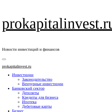
Перейти
prokapitalinvest.r
к
содержимому
Новости инвестиций и финансов
Основное
меню
prokapitalinvest.ru
Инвестиции
Законодательство
Венчурные инвестиции
Банковский сектор
Депозиты
Кредиты для бизнеса
Ипотека
Дебетовые карты
Бизнес