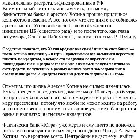
максимальная растрата, зафиксированная в РФ.
Внимательный читатель мог заметить, что между
банкротством банка и арестом Хотина прошло приличное
количество времени. А все потому, что его никто не собирался
арестовывать. Уголовное дело было возбуждено по
инициативе ЦБ (с шестого раза), и то после того, как глава
регулятора, Эльвира Набиуллина, написала письмо В. Путину.
Следствие полагает, что Хотин кредитовал свой бизнес за счет банка —
после отзыва лицензии у «Югры» практически все заемщики перестали
платить по кредитам, а вскоре стали дружно банкротиться и
ликвидироваться. Предполагается, что бизнесмен покупал активы за
счет средств, полученных в разных банках, затем закладывал их в
обеспечение долга, а кредиты гасил из денег вкладчиков «Югры».
Отметим, что жизнь Алексея Хотина не сильно изменилась.
Ему запрещено выходить из дома только с 10 вечера до 6 утра,
но при этом бизнесмен все равно жалуется и просит смягчить
меру пресечения, потому что якобы не может ходить на работу
и, соответственно, принимать активное участие в банкротстве
банка и выплатах 30 тысячам вкладчиков.
Фактически банк «Югра» уже мертв и ему ничто не поможет,
но эта история будет длиться еще очень долго. Что до Алексея
Хотина, то, вероятнее всего, Центробанк не даст ему «выйти