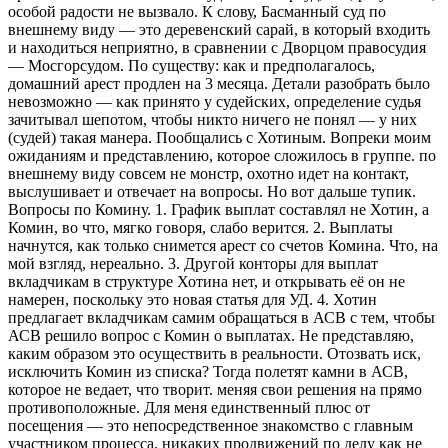
особой радости не вызвало. К слову, Басманный суд по
внешнему виду — это деревенский сарай, в который входить
и находиться неприятно, в сравнении с Дворцом правосудия
— Мосгорсудом. По существу: как и предполагалось,
домашний арест продлен на 3 месяца. Детали разобрать было
невозможно — как принято у судейских, определение судья
зачитывал шепотом, чтобы никто ничего не понял — у них
(судей) такая манера. Пообщались с Хотиным. Вопреки моим
ожиданиям и представлению, которое сложилось в группе. по
внешнему виду совсем не монстр, охотно идет на контакт,
выслушивает и отвечает на вопросы. Но вот дальше тупик.
Вопросы по Комину. 1. График выплат составлял не Хотин, а
Комин, во что, мягко говоря, слабо верится. 2. Выплаты
начнутся, как только снимется арест со счетов Комина. Что, на
мой взгляд, нереально. 3. Другой конторы для выплат
вкладчикам в структуре Хотина нет, и открывать её он не
намерен, поскольку это новая статья для УД. 4. Хотин
предлагает вкладчикам самим обращаться в АСВ с тем, чтобы
АСВ решило вопрос с Комин о выплатах. Не представляю,
каким образом это осуществить в реальности. Отозвать иск,
исключить Комин из списка? Тогда полетят камни в АСВ,
которое не ведает, что творит. меняя свои решения на прямо
противоположные. Для меня единственный плюс от
посещения — это непосредственное знакомство с главным
участником процесса, никаких продвижений по делу как не