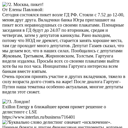
2. Москва, пикет!
От Елены Павловой:
Сегодня состоялся пикет возле ГД РФ. Стояли с 7.52 до 12-00,
меняя друг друга. Вкладчики банка Югра приглашают на
пикет всех неравнодушных со своими плакатами. Пленарные
заседания в ГД будут до 24.07 по вторникам, средам и
четвергам, затем у депутатов каникулы. Рано выходим,
потому что НОД не дремлет, старается занять хорошие места,
там где проходит много депутатов. Депутат Газаев сказал, что
мы делаем все, что в наших силах. Пообщались с депутатами
Жуковым, Третьяком, Жириновским, Толстым. Гартунга
видели издалека. Просьба всех со своими плакатами выйти
хотя бы на пол часа. Инициатива Гартунга интересна всем
банкам вместе взятым.
Очень просим принять участие и других вкладчиков, тяжело в
силу возраста долго стоять на жаре! После диалога Гартунг-
Путин наша тематика особенно актуальная, многие депутаты
видели этот сюжет.
3. Лондон!
Exillon Energy в ближайшее время примет решение о
делистинге с LSE
https://www.interfax.ru/business/716401
Буквально слово делистинг означает «исключение».
Ценные бумаги и другие финансовые инструменты, которые