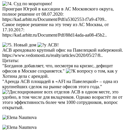
4. Суд по мораторию!
Проигран Югрой в кассации в АС Московского округа,
полное решение от 08.07.2020:
https://kad.arbitr.ru/Document/Pdf/a5302553-f7a9-4709..
Самое первое решение на эту тему из АС Москвы, от
17.10.2017:
https://kad.arbitr.ru/Document/Pdf/88d14ada-aa08-45b2..
5. Новый дом
у АСВ!
АСВ арендовало крупный офис на Павелецкой набережной.
https://www.vedomosti.ru/realty/articles/2020/05/27/8..
Цитаты:
"Богданов добавляет, что, несмотря на кризис, дефицит
офисов в Москве сохраняется."
К вопросу о том, как у
Хотина дела с арендой.
"Аренда АСВ площадей в «AFI на Павелецкой» – одна из
крупнейших сделок на рынке офисов этого года."
Дислоцирование всех отделов АСВ в одном месте, это
удобно, в том числе для вкладчиков. Однако возрастёт ли от
этого эффективность более чем 1000 сотрудников, вопрос
открытый.