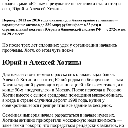
владельцами «Югры» в результате перетасовки стали отец и
сын, Юрий и Алексей Хотины.
Период с 2013 по 2016 года оказался для банка крайне успешным —
наращивание активов до 330 млрд рублей (рост в 35 раз) и
стремительный подъем «Югры» в банковской системе РФ — с 272-го аж
на 29-е место.
Но после трех лет сплошных удач у организации начались
проблемы. Хотя, об этом чуть позже.
Юрий и Алексей Хотины
Для начала стоит немного рассказать о владельцах банка.
Алексей Хотин и его отец Юрий родом из Белоруссии — там
Хотин-старший руководил организацией «Белкосметикс», а в
конце 90-х «подтянулся» в Москву. После переезда в Россию
Хотин вместе с сыном арендовал помещения мясокомбината,
а когда в стране случился дефолт 1998 года, купил у
обанкротившегося предприятия все здание за бесценок.
Семейная империя начала разрастаться в начале нулевых.
Хотины активно приобретали московскую недвижимость —
злые языки говорят, что посредством рейдерских захватов, но