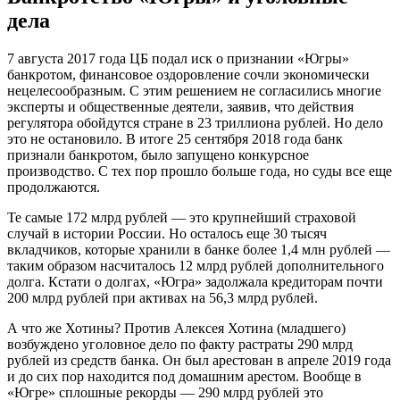
дела
7 августа 2017 года ЦБ подал иск о признании «Югры»
банкротом, финансовое оздоровление сочли экономически
нецелесообразным. С этим решением не согласились многие
эксперты и общественные деятели, заявив, что действия
регулятора обойдутся стране в 23 триллиона рублей. Но дело
это не остановило. В итоге 25 сентября 2018 года банк
признали банкротом, было запущено конкурсное
производство. С тех пор прошло больше года, но суды все еще
продолжаются.
Те самые 172 млрд рублей — это крупнейший страховой
случай в истории России. Но осталось еще 30 тысяч
вкладчиков, которые хранили в банке более 1,4 млн рублей —
таким образом насчиталось 12 млрд рублей дополнительного
долга. Кстати о долгах, «Югра» задолжала кредиторам почти
200 млрд рублей при активах на 56,3 млрд рублей.
А что же Хотины? Против Алексея Хотина (младшего)
возбуждено уголовное дело по факту растраты 290 млрд
рублей из средств банка. Он был арестован в апреле 2019 года
и до сих пор находится под домашним арестом. Вообще в
«Югре» сплошные рекорды — 290 млрд рублей это