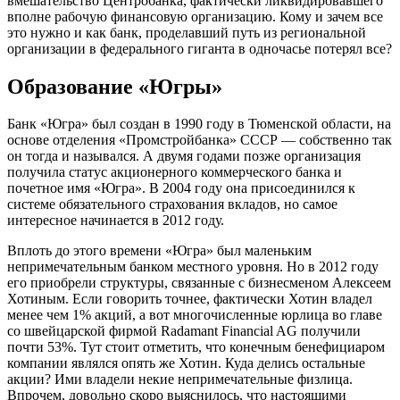
вмешательство Центробанка, фактически ликвидировавшего
вполне рабочую финансовую организацию. Кому и зачем все
это нужно и как банк, проделавший путь из региональной
организации в федерального гиганта в одночасье потерял все?
Образование «Югры»
Банк «Югра» был создан в 1990 году в Тюменской области, на
основе отделения «Промстройбанка» СССР — собственно так
он тогда и назывался. А двумя годами позже организация
получила статус акционерного коммерческого банка и
почетное имя «Югра». В 2004 году она присоединился к
системе обязательного страхования вкладов, но самое
интересное начинается в 2012 году.
Вплоть до этого времени «Югра» был маленьким
непримечательным банком местного уровня. Но в 2012 году
его приобрели структуры, связанные с бизнесменом Алексеем
Хотиным. Если говорить точнее, фактически Хотин владел
менее чем 1% акций, а вот многочисленные юрлица во главе
со швейцарской фирмой Radamant Financial AG получили
почти 53%. Тут стоит отметить, что конечным бенефициаром
компании являлся опять же Хотин. Куда делись остальные
акции? Ими владели некие непримечательные физлица.
Впрочем, довольно скоро выяснилось, что настоящими