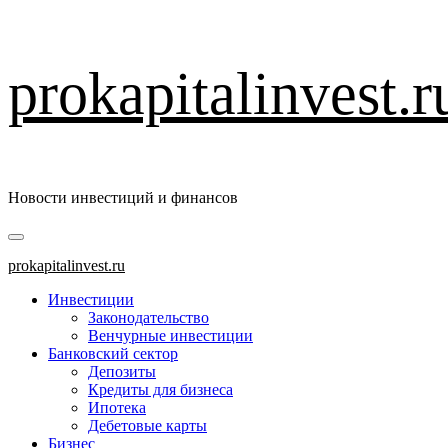
Перейти
prokapitalinvest.r
к
содержимому
Новости инвестиций и финансов
Основное
меню
prokapitalinvest.ru
Инвестиции
Законодательство
Венчурные инвестиции
Банковский сектор
Депозиты
Кредиты для бизнеса
Ипотека
Дебетовые карты
Бизнес