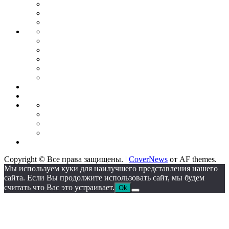
Бизнес
планирование
Бизнес
идеи
Франшиза
Forex
Индикаторы
forex
Советники
для
Бонусы
торговли
от
Кредитные
брокеров
карты
Брокеры
форекс
Стратегии
Экономика
для
Недвижимость
торговли
Промышленность
Промышленное
оборудование
Автоматические
линии
Станкостроение
Литейное
IT
оборудование
Сектор
Copyright © Все права защищены.
|
CoverNews
от AF themes.
Мы используем куки для наилучшего представления нашего
сайта. Если Вы продолжите использовать сайт, мы будем
считать что Вас это устраивает.
Ok