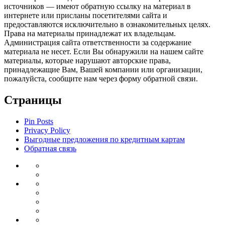
источников — имеют обратную ссылку на материал в
интернете или присланы посетителями сайта и
предоставляются исключительно в ознакомительных целях.
Права на материалы принадлежат их владельцам.
Администрация сайта ответственности за содержание
материала не несет. Если Вы обнаружили на нашем сайте
материалы, которые нарушают авторские права,
принадлежащие Вам, Вашей компании или организации,
пожалуйста, сообщите нам через форму обратной связи.
Страницы
Pin Posts
Privacy Policy
Выгодные предложения по кредитным картам
Обратная связь
Инвестиции
Законодательство
Венчурные
Банковский
инвестиции
Депозиты
сектор
Кредиты
для
Ипотека
бизнеса
Дебетовые
Бизнес
карты
Тендеры