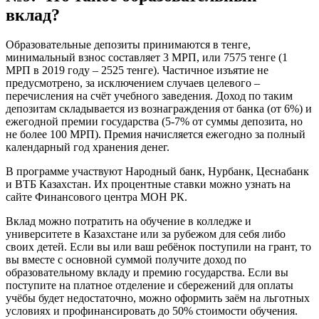
вклад?
Образовательные депозиты принимаются в тенге,
минимальный взнос составляет 3 МРП, или 7575 тенге (1
МРП в 2019 году – 2525 тенге). Частичное изъятие не
предусмотрено, за исключением случаев целевого –
перечисления на счёт учебного заведения. Доход по таким
депозитам складывается из вознаграждения от банка (от 6%) и
ежегодной премии государства (5-7% от суммы депозита, но
не более 100 МРП). Премия начисляется ежегодно за полный
календарный год хранения денег.
В программе участвуют Народный банк, Нурбанк, Цеснабанк
и ВТБ Казахстан. Их процентные ставки можно узнать на
сайте Финансового центра МОН РК.
Вклад можно потратить на обучение в колледже и
университете в Казахстане или за рубежом для себя либо
своих детей. Если вы или ваш ребёнок поступили на грант, то
вы вместе с основной суммой получите доход по
образовательному вкладу и премию государства. Если вы
поступите на платное отделение и сбережений для оплаты
учёбы будет недостаточно, можно оформить заём на льготных
условиях и профинансировать до 50% стоимости обучения.