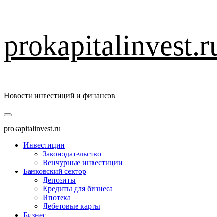
Перейти
prokapitalinvest.r
к
содержимому
Новости инвестиций и финансов
Основное
меню
prokapitalinvest.ru
Инвестиции
Законодательство
Венчурные инвестиции
Банковский сектор
Депозиты
Кредиты для бизнеса
Ипотека
Дебетовые карты
Бизнес