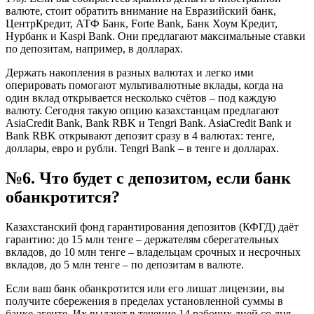
валюте, стоит обратить внимание на Евразийский банк,
ЦентрКредит, АТФ Банк, Forte Bank, Банк Хоум Кредит,
Нурбанк и Kaspi Bank. Они предлагают максимальные ставки
по депозитам, например, в долларах.
Держать накопления в разных валютах и легко ими
оперировать помогают мультивалютные вклады, когда на
один вклад открывается несколько счётов – под каждую
валюту. Сегодня такую опцию казахстанцам предлагают
AsiaCredit Bank, Bank RBK и Tengri Bank. AsiaCredit Bank и
Bank RBK открывают депозит сразу в 4 валютах: тенге,
доллары, евро и рубли. Tengri Bank – в тенге и долларах.
№6. Что будет с депозитом, если банк
обанкротится?
Казахстанский фонд гарантирования депозитов (КФГД) даёт
гарантию: до 15 млн тенге – держателям сберегательных
вкладов, до 10 млн тенге – владельцам срочных и несрочных
вкладов, до 5 млн тенге – по депозитам в валюте.
Если ваш банк обанкротится или его лишат лицензии, вы
получите сбережения в пределах установленной суммы в
банке-агенте. Их выдают в течение 14 рабочих дней со дня