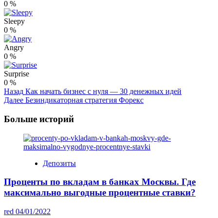
0
%
Sleepy
0
%
Angry
0
%
Surprise
0
%
Post
Назад
Как начать бизнес с нуля — 30 денежных идей
Далее
Безиндикаторная стратегия Форекс
Navigation
Больше историй
Депозиты
Проценты по вкладам в банках Москвы. Где
максимально выгодные процентные ставки?
red
04/01/2022