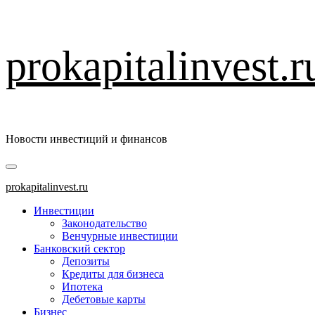
Перейти
prokapitalinvest.r
к
содержимому
Новости инвестиций и финансов
Основное
меню
prokapitalinvest.ru
Инвестиции
Законодательство
Венчурные инвестиции
Банковский сектор
Депозиты
Кредиты для бизнеса
Ипотека
Дебетовые карты
Бизнес