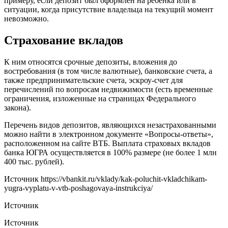
примеру, если депозит был оформлен на ребенка или в
ситуации, когда присутствие владельца на текущий момент
невозможно.
Страхование вкладов
К ним относятся срочные депозиты, вложения до
востребования (в том числе валютные), банковские счета, а
также предпринимательские счета, эскроу-счет для
перечислений по вопросам недвижимости (есть временные
ограничения, изложенные на страницах Федерального
закона).
Перечень видов депозитов, являющихся незастрахованными
можно найти в электронном документе «Вопросы-ответы»,
расположенном на сайте ВТБ. Выплата страховых вкладов
банка ЮГРА осуществляется в 100% размере (не более 1 млн
400 тыс. рублей).
Источник
https://vbankit.ru/vklady/kak-poluchit-vkladchikam-
yugra-vyplatu-v-vtb-poshagovaya-instrukciya/
Источник
Источник