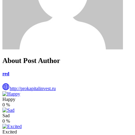
About Post Author
red
http://prokapitalinvest.ru
Happy
0
%
Sad
0
%
Excited