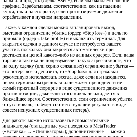
пары или продать (сделка «Sell»), если мы ожидаем падение
графика. Зарабатываем, соответственно, как на падении
курса, так и на его росте, если прогнозируемое движение
отрабатывает в нужном направлении.
Также, у каждой сделки можно запланировать выход,
выставив ограничение убытка (ордер «Stop loss») и цель по
прибыли (ордер «Take profit») и выключить терминал. Для
закрытия сделки в данном случае не потребуется вашего
участия, поскольку она закроется автоматически при
достижении ценой какого-либо из данных ордеров. Если ваша
торговая тактика не подразумевает такую агрессивность, что
на одну сделку (или серию связанных) ограничение убытка —
это потеря всего депозита, то «Stop loss» для страховки
рекомендую использовать всегда, даже если вы находитесь
перед терминалом (рынок вполне может преподнести не
самый приятный сюрприз в виде существенного движения
против позиции, даже если этого никак не ожидается в
ближайшее время. Соответственно, если ограничение убытка
отсутствовало, то будет соответствующий результат в виде
совсем ненужных существенных потерь).
Для работы можно использовать вспомогательные
индикаторы (стандартные уже находятся в MetaTrader
(«Вставка» → «Индикаторы»); дополнительные — можно
скачать и установить), которые являются помощниками в