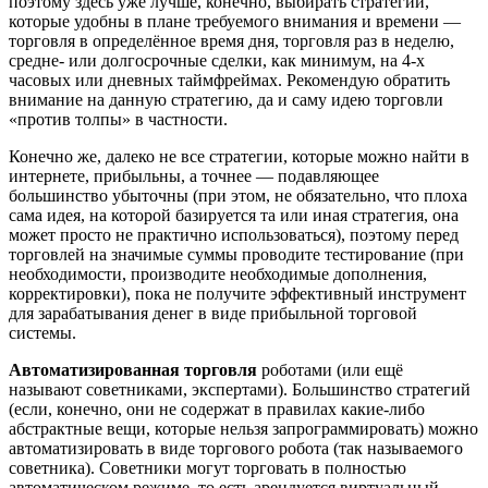
поэтому здесь уже лучше, конечно, выбирать стратегии,
которые удобны в плане требуемого внимания и времени —
торговля в определённое время дня, торговля раз в неделю,
средне- или долгосрочные сделки, как минимум, на 4-х
часовых или дневных таймфреймах. Рекомендую обратить
внимание на данную стратегию, да и саму идею торговли
«против толпы» в частности.
Конечно же, далеко не все стратегии, которые можно найти в
интернете, прибыльны, а точнее — подавляющее
большинство убыточны (при этом, не обязательно, что плоха
сама идея, на которой базируется та или иная стратегия, она
может просто не практично использоваться), поэтому перед
торговлей на значимые суммы проводите тестирование (при
необходимости, производите необходимые дополнения,
корректировки), пока не получите эффективный инструмент
для зарабатывания денег в виде прибыльной торговой
системы.
Автоматизированная торговля
роботами (или ещё
называют советниками, экспертами). Большинство стратегий
(если, конечно, они не содержат в правилах какие-либо
абстрактные вещи, которые нельзя запрограммировать) можно
автоматизировать в виде торгового робота (так называемого
советника). Советники могут торговать в полностью
автоматическом режиме, то есть арендуется виртуальный