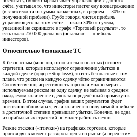
посчитать, сколько зарабатывает управляющий с данного
счёта, учитывая то, что инвесторы платят ему вознаграждение
(в зависимости от суммы вложенных, в среднем — 30% от
полученной прибыли). Грубо говоря, чистая прибыль
управляющего на этом счёте — около 30% от суммы,
указанной на скриншоте в графе «Торговый результат», то
есть около 250 000 долларов (остальное — прибыль
инвесторов).
Относительно безопасные ТС
К безопасным (конечно, относительно опасных) относят
стратегии, которые используют ограничение убытков в
каждой сделке (ордер «Stop loss»), то есть безопасные в том
плане, что риски на каждую сделку чётко ограничиваются.
Соответственно, агрессивность торговли можно мерить
используемым риском на одну сделку, не забывая о среднем
ожидаемом количестве сделок за определённый промежуток
времени. В этом случае, график ваших результатов будет
постоянно обновляться, если количество получаемой прибыли
в достаточной степени превышает убытки. Конечно, не одна
из прибыльных стратегий не может работать вечно.
Резкие отскоки («птички») на графиках торговли, которые
происходят в момент разворота цены на рынке (а перед этим