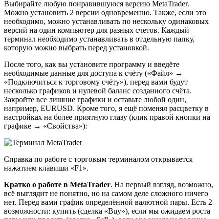
Выбирайте любую понравившуюся версию MetaTrader.
Можно установить 2 версии одновременно. Также, если это
необходимо, можно устанавливать по нескольку одинаковых
версий на один компьютер для разных счетов. Каждый
терминал необходимо устанавливать в отдельную папку,
которую можно выбрать перед установкой.
После того, как вы установите программу и введёте
необходимые данные для доступа к счёту («Файл» →
«Подключиться к торговому счёту»), перед вами будут
несколько графиков и нулевой баланс созданного счёта.
Закройте все лишние графики и оставьте любой один,
например, EURUSD. Кроме того, я ещё поменял расцветку в
настройках на более приятную глазу (клик правой кнопки на
графике → «Свойства»):
Справка по работе с торговым терминалом открывается
нажатием клавиши «F1».
Кратко о работе в MetaTrader
. На первый взгляд, возможно,
всё выглядит не понятно, но на самом деле сложного ничего
нет. Перед вами график определённой валютной пары. Есть 2
возможности: купить (сделка «Buy»), если мы ожидаем роста