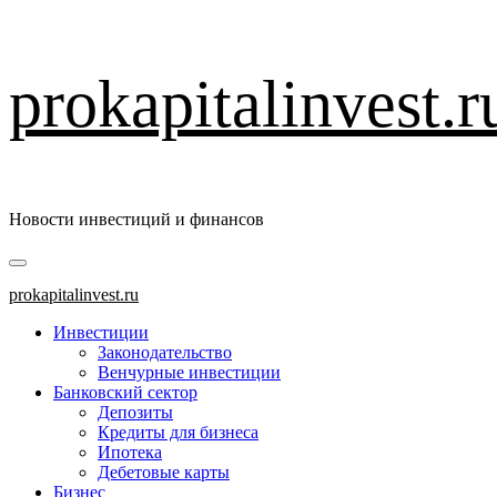
Перейти
prokapitalinvest.r
к
содержимому
Новости инвестиций и финансов
Основное
меню
prokapitalinvest.ru
Инвестиции
Законодательство
Венчурные инвестиции
Банковский сектор
Депозиты
Кредиты для бизнеса
Ипотека
Дебетовые карты
Бизнес