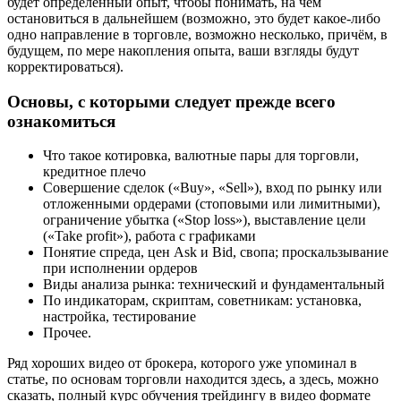
будет определённый опыт, чтобы понимать, на чём
остановиться в дальнейшем (возможно, это будет какое-либо
одно направление в торговле, возможно несколько, причём, в
будущем, по мере накопления опыта, ваши взгляды будут
корректироваться).
Основы, с которыми следует прежде всего
ознакомиться
Что такое котировка, валютные пары для торговли,
кредитное плечо
Совершение сделок («Buy», «Sell»), вход по рынку или
отложенными ордерами (стоповыми или лимитными),
ограничение убытка («Stop loss»), выставление цели
(«Take profit»), работа с графиками
Понятие спреда, цен Ask и Bid, свопа; проскальзывание
при исполнении ордеров
Виды анализа рынка: технический и фундаментальный
По индикаторам, скриптам, советникам: установка,
настройка, тестирование
Прочее.
Ряд хороших видео от брокера, которого уже упоминал в
статье, по основам торговли находится здесь, а здесь, можно
сказать, полный курс обучения трейдингу в видео формате