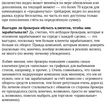
(количество видео может меняться по мере обновления или
дополнения, на текущий момент — это более 70 курсов для
начинающих и «продвинутых» трейдеров; видео по анализу
рынка; курсы бесплатны, но часть из них доступны только
при пополнении счёта на определённую сумму).
Выгодно ли брокерам обучать клиентов, чтобы они
зарабатывали?
Да, считаю, что
ведущим
брокерам, которые в
основном зарабатывают на спреде с каждой сделки, — это
выгодно, поскольку чем больше клиенты зарабатывают, тем
больше их оборот. Правда компаний, которым можно доверять
(насколько это, конечно, вообще возможно в реалиях жизни),
не много (по моему личному убеждению).
Ходят мнения, что брокеры помогают сливать своим
клиентам
(рисуя «шпильки» на графиках для выбивания
стопов, например, и прочее. ). Очень сомневаюсь, что таким
занимаются лидирующие компании (как минимум, это им не
нужно, они и так зарабатывают за счёт комиссии с огромного
оборота средств клиентов, тем более репутация очень дорога).
На личном опыте сталкиваться с обманом со стороны брокера
не приходилось (хотя, конечно, возможно, просто не заметил,
а, возможно, повезло выбрать для торговли «правильные»
компании).