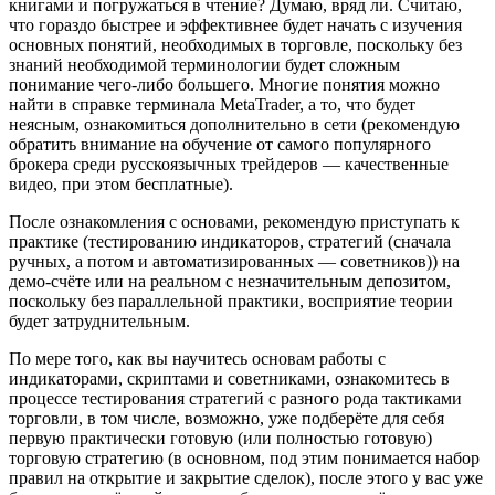
книгами и погружаться в чтение? Думаю, вряд ли. Считаю,
что гораздо быстрее и эффективнее будет начать с изучения
основных понятий, необходимых в торговле, поскольку без
знаний необходимой терминологии будет сложным
понимание чего-либо большего. Многие понятия можно
найти в справке терминала MetaTrader, а то, что будет
неясным, ознакомиться дополнительно в сети (рекомендую
обратить внимание на обучение от самого популярного
брокера среди русскоязычных трейдеров — качественные
видео, при этом бесплатные).
После ознакомления с основами, рекомендую приступать к
практике (тестированию индикаторов, стратегий (сначала
ручных, а потом и автоматизированных — советников)) на
демо-счёте или на реальном с незначительным депозитом,
поскольку без параллельной практики, восприятие теории
будет затруднительным.
По мере того, как вы научитесь основам работы с
индикаторами, скриптами и советниками, ознакомитесь в
процессе тестирования стратегий с разного рода тактиками
торговли, в том числе, возможно, уже подберёте для себя
первую практически готовую (или полностью готовую)
торговую стратегию (в основном, под этим понимается набор
правил на открытие и закрытие сделок), после этого у вас уже