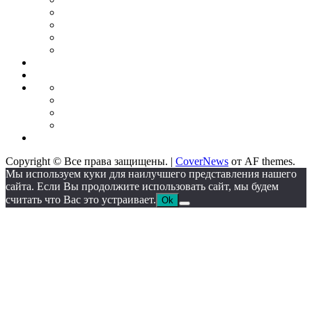
для
Бонусы
торговли
от
Кредитные
брокеров
карты
Брокеры
форекс
Стратегии
Экономика
для
Недвижимость
торговли
Промышленность
Промышленное
оборудование
Автоматические
линии
Станкостроение
Литейное
IT
оборудование
Сектор
Copyright © Все права защищены.
|
CoverNews
от AF themes.
Мы используем куки для наилучшего представления нашего
сайта. Если Вы продолжите использовать сайт, мы будем
считать что Вас это устраивает.
Ok