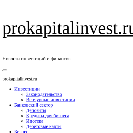
Перейти
prokapitalinvest.r
к
содержимому
Новости инвестиций и финансов
Основное
меню
prokapitalinvest.ru
Инвестиции
Законодательство
Венчурные инвестиции
Банковский сектор
Депозиты
Кредиты для бизнеса
Ипотека
Дебетовые карты
Бизнес