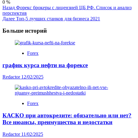
0
%
Post
Назад
Форекс брокеры с лицензией ЦБ РФ. Список и анализ
перспектив
Navigation
Далее
Топ-5 лучших станков для бизнеса 2021
Больше историй
Forex
график курса нефти на форексе
Redactor
12/02/2025
Forex
КАСКО при автокредите: обязательно или нет?
Все нюансы, преимущества и недостатки
Redactor
11/02/2025