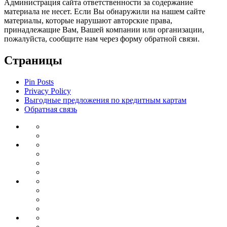
Администрация сайта ответственности за содержание
материала не несет. Если Вы обнаружили на нашем сайте
материалы, которые нарушают авторские права,
принадлежащие Вам, Вашей компании или организации,
пожалуйста, сообщите нам через форму обратной связи.
Страницы
Pin Posts
Privacy Policy
Выгодные предложения по кредитным картам
Обратная связь
Инвестиции
Законодательство
Венчурные
Банковский
инвестиции
Депозиты
сектор
Кредиты
для
Ипотека
бизнеса
Дебетовые
Бизнес
карты
Тендеры
Бизнес
планирование
Бизнес
идеи
Франшиза
Forex
Индикаторы
forex
Советники