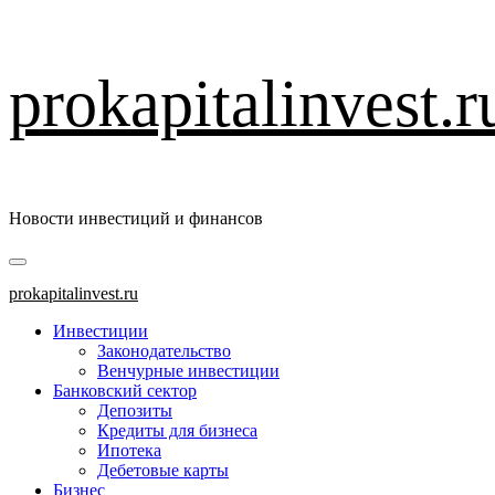
Перейти
prokapitalinvest.r
к
содержимому
Новости инвестиций и финансов
Основное
меню
prokapitalinvest.ru
Инвестиции
Законодательство
Венчурные инвестиции
Банковский сектор
Депозиты
Кредиты для бизнеса
Ипотека
Дебетовые карты
Бизнес