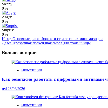
Sleepy
0
%
Angry
0
%
Surprise
0
%
Post
Назад
Основные риски форекс и стратегии их минимизации
Далее
Прозрачная эпоксидная смола для столешницы
Navigation
Больше историй
Инвестиции
Как безопасно работать с цифровыми активами чер
red
23/06/2026
Инвестиции