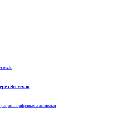
ез Secrex.io