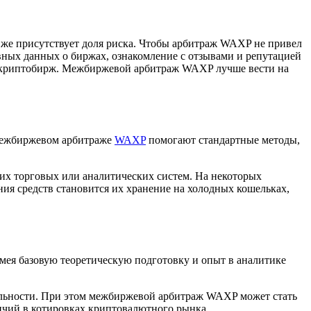
е же присутствует доля риска. Чтобы арбитраж WAXP не привел
вных данных о биржах, ознакомление с отзывами и репутацией
и криптобирж. Межбиржевой арбитраж WAXP лучше вести на
 межбиржевом арбитраже
WAXP
помогают стандартные методы,
их торговых или аналитических систем. На некоторых
я средств становится их хранение на холодных кошельках,
Имея базовую теоретическую подготовку и опыт в аналитике
ельности. При этом межбиржевой арбитраж WAXP может стать
ичий в котировках криптовалютного рынка.