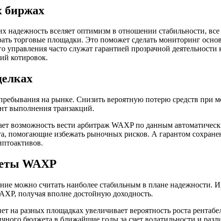
 биржах
 их надежность вселяет оптимизм в отношении стабильности, вс
рать торговые площадки. Это поможет сделать мониторинг осно
о управления часто служат гарантией прозрачной деятельност
ий котировок.
делках
ь пребывания на рынке. Снизить вероятную потерю средств при
ент выполнения транзакций.
дает возможность вести арбитраж WAXP по данным автоматическ
а, помогающие избежать рыночных рисков. А гарантом сохранени
иптоактивов.
неты WAXP
ление можно считать наиболее стабильным в плане надежности. 
AXP, получая вполне достойную доходность.
ет на разных площадках увеличивает вероятность роста рентаб
ного бюджета в ближайшие годы за счет волатильности и разл