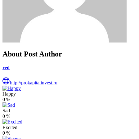
About Post Author
red
http://prokapitalinvest.ru
Happy
0
%
Sad
0
%
Excited
0
%