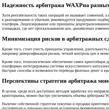
Надежность арбитража WAXPна разных
Хотя рентабельность таких операций не вызывает сомнений, а
к разочарованию и убыткам, рекомендуется продуманно подби
платформ. Лицензирование или принципы децентрализованног
площадках, где нет проскальзывания цен, динамичных изменен
Минимизация рисков в арбитражных с
Кроме того, стоит учесть принципы управления, длительност
например диверсификация рисков, четкий контроль цен в мом
Кроме того, технологическое обеспечение самих криптобирж 
платформах интегрированы системы искусственного интеллект
быстрые способы и возможности перевода фиатных денег и кр
Перспективы стратегии арбитража мо
В целом, среди всех доступных методов заработка это направ
крипторынка, можно быстро увеличивать объемы арбитража W
Наличие собственной стратегии покупки и продажи криптомон
постоянным и довольно высоким источником формирования лич