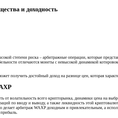
ества и доходность
сокой степени риска – арбитражные операции, которые предста
абельности отличаются монеты с невысокой динамикой котирово
жет получить достойный доход на разнице цен, которая характ
WAXP
ть от волатильность всего крипторынка, динамики цена на выб
аций по вводу и выводу, а также ликвидность этой криптовалюты
о делает арбитраж WAXP доходным и привлекательным, а испол
 прибыль.