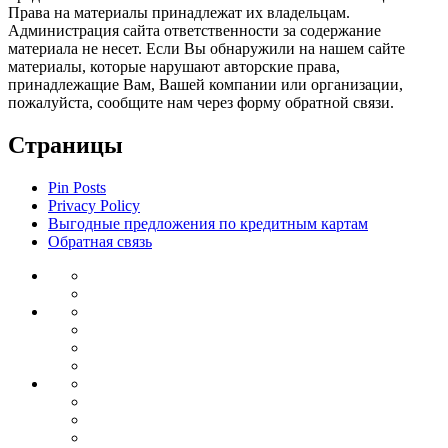
Права на материалы принадлежат их владельцам.
Администрация сайта ответственности за содержание
материала не несет. Если Вы обнаружили на нашем сайте
материалы, которые нарушают авторские права,
принадлежащие Вам, Вашей компании или организации,
пожалуйста, сообщите нам через форму обратной связи.
Страницы
Pin Posts
Privacy Policy
Выгодные предложения по кредитным картам
Обратная связь
Инвестиции
Законодательство
Венчурные
Банковский
инвестиции
Депозиты
сектор
Кредиты
для
Ипотека
бизнеса
Дебетовые
Бизнес
карты
Тендеры
Бизнес
планирование
Бизнес
идеи
Франшиза