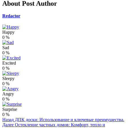
About Post Author
Redactor
Happy
0
%
Sad
0
%
Excited
0
%
Sleepy
0
%
Angry
0
%
Surprise
0
%
Post
Назад
ДПК доски: Использование и ключевые преимущества.
Далее
Остекление частных домов: Комфорт, тепло и