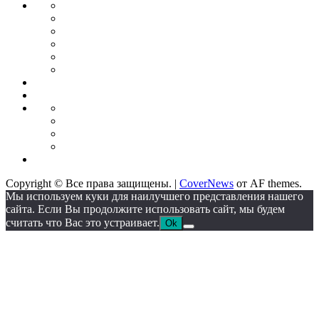
Forex
Индикаторы
forex
Советники
для
Бонусы
торговли
от
Кредитные
брокеров
карты
Брокеры
форекс
Стратегии
Экономика
для
Недвижимость
торговли
Промышленность
Промышленное
оборудование
Автоматические
линии
Станкостроение
Литейное
IT
оборудование
Сектор
Copyright © Все права защищены.
|
CoverNews
от AF themes.
Мы используем куки для наилучшего представления нашего
сайта. Если Вы продолжите использовать сайт, мы будем
считать что Вас это устраивает.
Ok