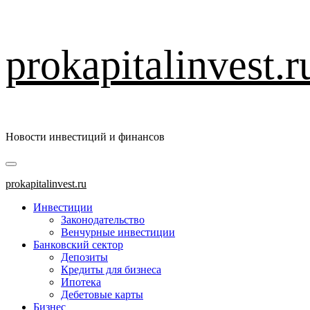
Перейти
prokapitalinvest.r
к
содержимому
Новости инвестиций и финансов
Основное
меню
prokapitalinvest.ru
Инвестиции
Законодательство
Венчурные инвестиции
Банковский сектор
Депозиты
Кредиты для бизнеса
Ипотека
Дебетовые карты
Бизнес