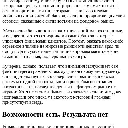
инвестор частному инвестору рознь. По мнению эксперта,
рекордные цифры продемонстрированы самыми что ни на
есть миноритарными инвесторами — пользователями
мобильных приложений банков, активно продвигающих свои
сервисы, связанные с активностями на фондовом рынке.
Абсолютное большинство таких интераций малоосознанные,
и осуществляются сотрудниками самих банков, которые
управляют финансами клиентов. Поэтому оказать какое-либо
серьёзное влияние на мировые рынки эти действия вряд ли
смогут. Да и сумма инвестиций по мировым масштабам не
самая значительная, подчеркивает эксперт.
Кучерена, однако, полагает, что внимания заслуживает сам
факт интереса граждан к такому финансовому инструменту.
Он свидетельствует как о совершенствование банковской
системы с одной стороны, так и о росте благосостояния
населения — на последние деньги на фондовом рынке не
играют. Хотя не стоит забывать, заключает эксперт, что доля
неоправданного риска у некоторых категорий граждан
присутствует всегда.
Возможности есть. Результата нет
Управляющий площадки синдицированных инвестиций