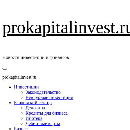
Перейти
prokapitalinvest.r
к
содержимому
Новости инвестиций и финансов
Основное
меню
prokapitalinvest.ru
Инвестиции
Законодательство
Венчурные инвестиции
Банковский сектор
Депозиты
Кредиты для бизнеса
Ипотека
Дебетовые карты
Бизнес