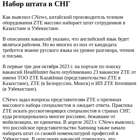
Набор штата в СНГ
Как выяснил CNews, китайский производитель телеком
оборудования ZTE массово набирает штат сотрудников в
Казахстане и Узбекистане.
В описаниях вакансий указано, что английский язык будет
являться рабочим. Но во многих из них от кандидата
требуется знание русского языка на уровне разговора, чтения
и письма.
В первые три дня октября 2023 г. на портале по поиску
вакансий HeadHunter было опубликовано 23 вакансии ZTE от
имени ТОО ZTE Kazakhstan (представительство ZTE в
Казахстане), ZTE (в Белоруссии, Минск) и ИП ZTE Investment
(в Узбекистане).
CNews задал вопросы представителям ZTE о причинах
массового набора специалистов и ожидает ответа. Практика
ZTE искать русскоговорящих специалистов в странах СНГ,
куда релоцировались многие россияне, бежавшие от
мобилизации, не единична. В апреле 2023 г. CNews выяснил,
что российское представительство Samsung также начало
набирать штат со схожей номенклатурой профессий в
Узбекистане. В описаниях вакансий отмечалось, что