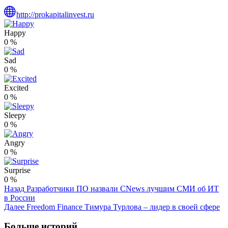
http://prokapitalinvest.ru
Happy
0
%
Sad
0
%
Excited
0
%
Sleepy
0
%
Angry
0
%
Surprise
0
%
Post
Назад
Разработчики ПО назвали CNews лучшим СМИ об ИТ
в России
Navigation
Далее
Freedom Finance Тимура Турлова – лидер в своей сфере
Больше историй