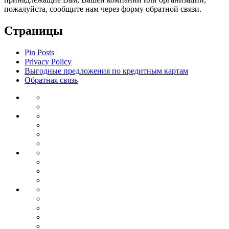
пожалуйста, сообщите нам через форму обратной связи.
Страницы
Pin Posts
Privacy Policy
Выгодные предложения по кредитным картам
Обратная связь
Инвестиции
Законодательство
Венчурные
Банковский
инвестиции
Депозиты
сектор
Кредиты
для
Ипотека
бизнеса
Дебетовые
Бизнес
карты
Тендеры
Бизнес
планирование
Бизнес
идеи
Франшиза
Forex
Индикаторы
forex
Советники
для
Бонусы
торговли
от
Кредитные
брокеров
карты
Брокеры