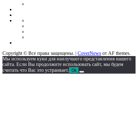
форекс
Стратегии
Экономика
для
Недвижимость
торговли
Промышленность
Промышленное
оборудование
Автоматические
линии
Станкостроение
Литейное
IT
оборудование
Сектор
Copyright © Все права защищены.
|
CoverNews
от AF themes.
Мы используем куки для наилучшего представления нашего
сайта. Если Вы продолжите использовать сайт, мы будем
считать что Вас это устраивает.
Ok