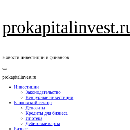
Перейти
prokapitalinvest.r
к
содержимому
Новости инвестиций и финансов
Основное
меню
prokapitalinvest.ru
Инвестиции
Законодательство
Венчурные инвестиции
Банковский сектор
Депозиты
Кредиты для бизнеса
Ипотека
Дебетовые карты
Бизнес