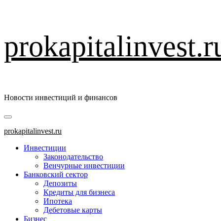
Перейти
prokapitalinvest.r
к
содержимому
Новости инвестиций и финансов
Основное
меню
prokapitalinvest.ru
Инвестиции
Законодательство
Венчурные инвестиции
Банковский сектор
Депозиты
Кредиты для бизнеса
Ипотека
Дебетовые карты
Бизнес