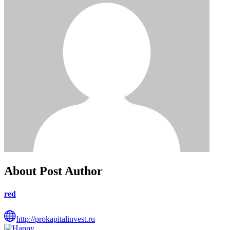
About Post Author
red
http://prokapitalinvest.ru