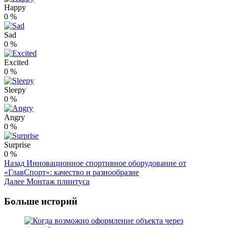
Happy
0
%
Sad
0
%
Excited
0
%
Sleepy
0
%
Angry
0
%
Surprise
0
%
Post
Назад
Инновационное спортивное оборудование от
«ГлавСпорт»: качество и разнообразие
Navigation
Далее
Монтаж плинтуса
Больше историй