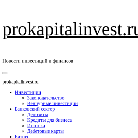
Перейти
prokapitalinvest.r
к
содержимому
Новости инвестиций и финансов
Основное
меню
prokapitalinvest.ru
Инвестиции
Законодательство
Венчурные инвестиции
Банковский сектор
Депозиты
Кредиты для бизнеса
Ипотека
Дебетовые карты
Бизнес