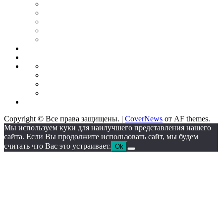
forex
Советники
для
Бонусы
торговли
от
Кредитные
брокеров
карты
Брокеры
форекс
Стратегии
Экономика
для
Недвижимость
торговли
Промышленность
Промышленное
оборудование
Автоматические
линии
Станкостроение
Литейное
IT
оборудование
Сектор
Copyright © Все права защищены.
|
CoverNews
от AF themes.
Мы используем куки для наилучшего представления нашего
сайта. Если Вы продолжите использовать сайт, мы будем
считать что Вас это устраивает.
Ok