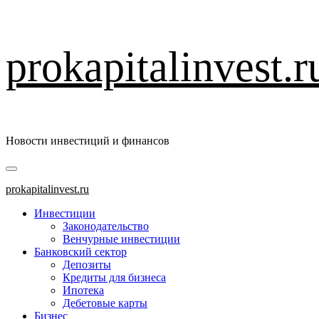
Перейти
prokapitalinvest.r
к
содержимому
Новости инвестиций и финансов
Основное
меню
prokapitalinvest.ru
Инвестиции
Законодательство
Венчурные инвестиции
Банковский сектор
Депозиты
Кредиты для бизнеса
Ипотека
Дебетовые карты
Бизнес