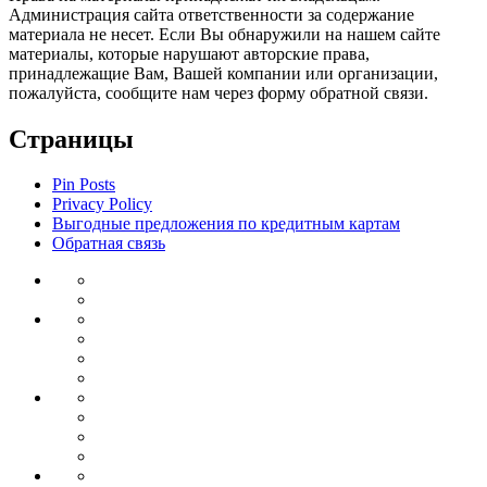
Администрация сайта ответственности за содержание
материала не несет. Если Вы обнаружили на нашем сайте
материалы, которые нарушают авторские права,
принадлежащие Вам, Вашей компании или организации,
пожалуйста, сообщите нам через форму обратной связи.
Страницы
Pin Posts
Privacy Policy
Выгодные предложения по кредитным картам
Обратная связь
Инвестиции
Законодательство
Венчурные
Банковский
инвестиции
Депозиты
сектор
Кредиты
для
Ипотека
бизнеса
Дебетовые
Бизнес
карты
Тендеры
Бизнес
планирование
Бизнес
идеи
Франшиза
Forex
Индикаторы