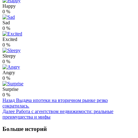
Happy
0
%
Sad
0
%
Excited
0
%
Sleepy
0
%
Angry
0
%
Surprise
0
%
Post
Назад
Выдача ипотеки на вторичном рынке резко
сократилась.
Navigation
Далее
Работа с агентством недвижимости: реальные
преимущества и мифы
Больше историй