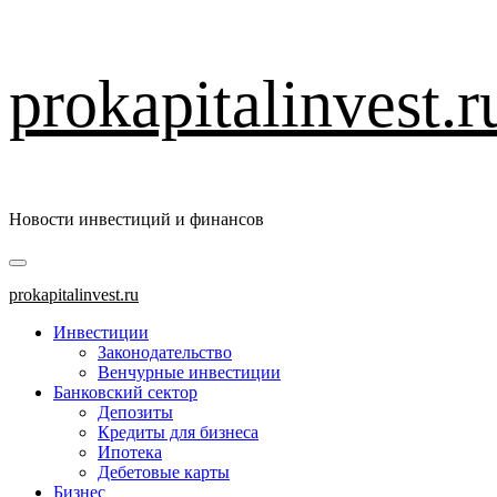
Перейти
prokapitalinvest.r
к
содержимому
Новости инвестиций и финансов
Основное
меню
prokapitalinvest.ru
Инвестиции
Законодательство
Венчурные инвестиции
Банковский сектор
Депозиты
Кредиты для бизнеса
Ипотека
Дебетовые карты
Бизнес