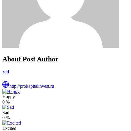
About Post Author
red
http://prokapitalinvest.ru
Happy
0
%
Sad
0
%
Excited