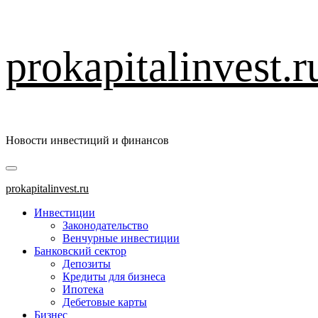
Перейти
prokapitalinvest.r
к
содержимому
Новости инвестиций и финансов
Основное
меню
prokapitalinvest.ru
Инвестиции
Законодательство
Венчурные инвестиции
Банковский сектор
Депозиты
Кредиты для бизнеса
Ипотека
Дебетовые карты
Бизнес