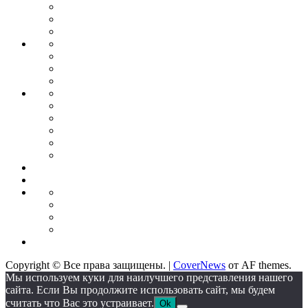
сектор
Кредиты
для
Ипотека
бизнеса
Дебетовые
Бизнес
карты
Тендеры
Бизнес
планирование
Бизнес
идеи
Франшиза
Forex
Индикаторы
forex
Советники
для
Бонусы
торговли
от
Кредитные
брокеров
карты
Брокеры
форекс
Стратегии
Экономика
для
Недвижимость
торговли
Промышленность
Промышленное
оборудование
Автоматические
линии
Станкостроение
Литейное
IT
оборудование
Сектор
Copyright © Все права защищены.
|
CoverNews
от AF themes.
Мы используем куки для наилучшего представления нашего
сайта. Если Вы продолжите использовать сайт, мы будем
считать что Вас это устраивает.
Ok