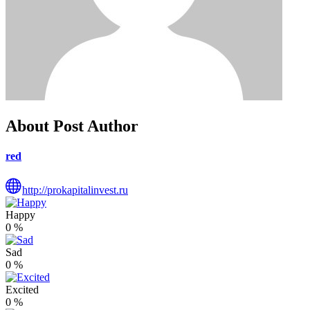
About Post Author
red
http://prokapitalinvest.ru
Happy
0
%
Sad
0
%
Excited
0
%