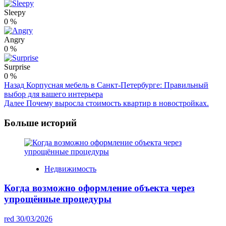
Sleepy
0
%
Angry
0
%
Surprise
0
%
Post
Назад
Корпусная мебель в Санкт-Петербурге: Правильный
выбор для вашего интерьера
Navigation
Далее
Почему выросла стоимость квартир в новостройках.
Больше историй
Недвижимость
Когда возможно оформление объекта через
упрощённые процедуры
red
30/03/2026