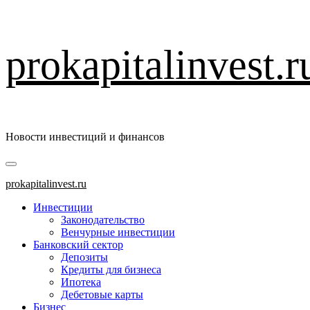
Перейти
prokapitalinvest.r
к
содержимому
Новости инвестиций и финансов
Основное
меню
prokapitalinvest.ru
Инвестиции
Законодательство
Венчурные инвестиции
Банковский сектор
Депозиты
Кредиты для бизнеса
Ипотека
Дебетовые карты
Бизнес