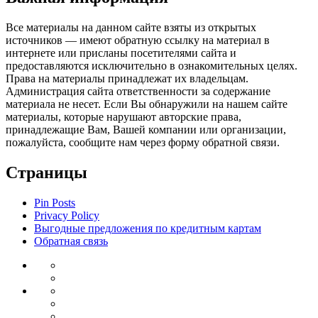
Все материалы на данном сайте взяты из открытых
источников — имеют обратную ссылку на материал в
интернете или присланы посетителями сайта и
предоставляются исключительно в ознакомительных целях.
Права на материалы принадлежат их владельцам.
Администрация сайта ответственности за содержание
материала не несет. Если Вы обнаружили на нашем сайте
материалы, которые нарушают авторские права,
принадлежащие Вам, Вашей компании или организации,
пожалуйста, сообщите нам через форму обратной связи.
Страницы
Pin Posts
Privacy Policy
Выгодные предложения по кредитным картам
Обратная связь
Инвестиции
Законодательство
Венчурные
Банковский
инвестиции
Депозиты
сектор
Кредиты
для
Ипотека