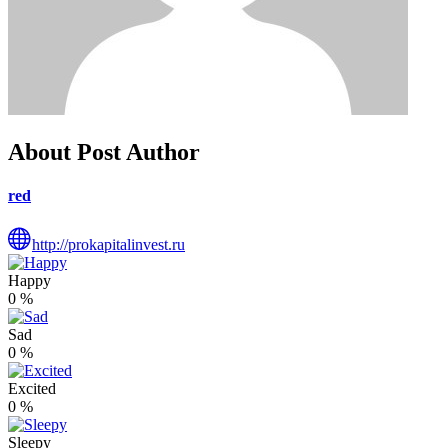
About Post Author
red
http://prokapitalinvest.ru
Happy
0
%
Sad
0
%
Excited
0
%
Sleepy