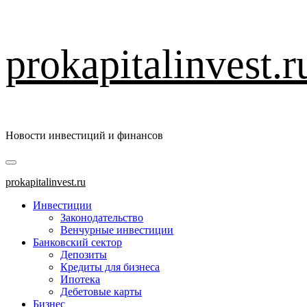
Перейти
prokapitalinvest.r
к
содержимому
Новости инвестиций и финансов
Основное
меню
prokapitalinvest.ru
Инвестиции
Законодательство
Венчурные инвестиции
Банковский сектор
Депозиты
Кредиты для бизнеса
Ипотека
Дебетовые карты
Бизнес