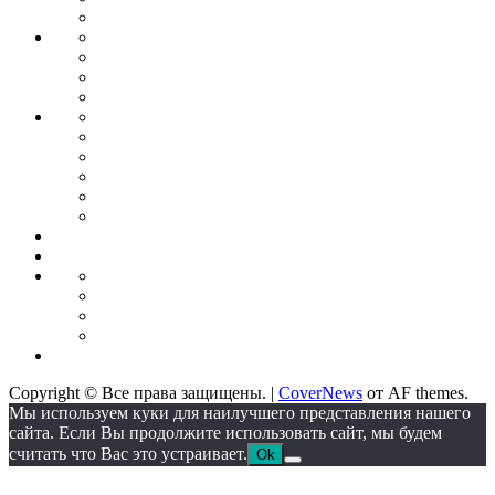
бизнеса
Дебетовые
Бизнес
карты
Тендеры
Бизнес
планирование
Бизнес
идеи
Франшиза
Forex
Индикаторы
forex
Советники
для
Бонусы
торговли
от
Кредитные
брокеров
карты
Брокеры
форекс
Стратегии
Экономика
для
Недвижимость
торговли
Промышленность
Промышленное
оборудование
Автоматические
линии
Станкостроение
Литейное
IT
оборудование
Сектор
Copyright © Все права защищены.
|
CoverNews
от AF themes.
Мы используем куки для наилучшего представления нашего
сайта. Если Вы продолжите использовать сайт, мы будем
считать что Вас это устраивает.
Ok