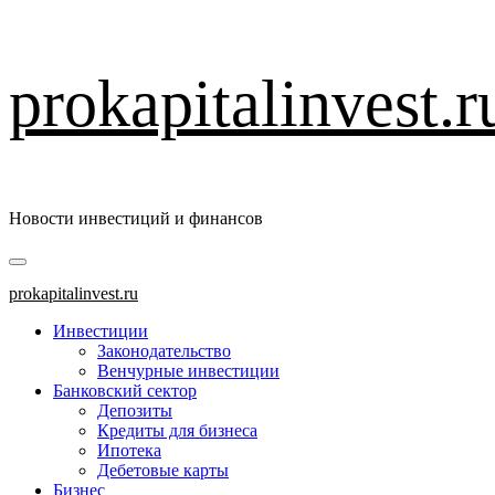
Перейти
prokapitalinvest.r
к
содержимому
Новости инвестиций и финансов
Основное
меню
prokapitalinvest.ru
Инвестиции
Законодательство
Венчурные инвестиции
Банковский сектор
Депозиты
Кредиты для бизнеса
Ипотека
Дебетовые карты
Бизнес