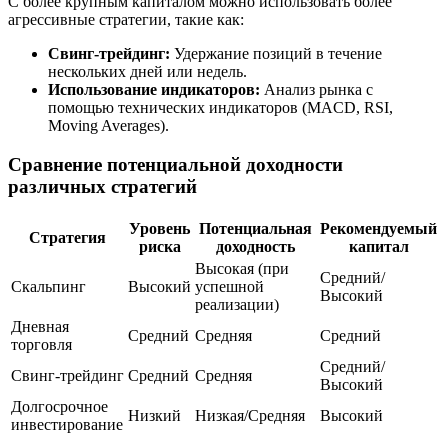
С более крупным капиталом можно использовать более
агрессивные стратегии, такие как:
Свинг-трейдинг:
Удержание позиций в течение
нескольких дней или недель.
Использование индикаторов:
Анализ рынка с
помощью технических индикаторов (MACD, RSI,
Moving Averages).
Сравнение потенциальной доходности
различных стратегий
Уровень
Потенциальная
Рекомендуемый
Стратегия
риска
доходность
капитал
Высокая (при
Средний/
Скальпинг
Высокий
успешной
Высокий
реализации)
Дневная
Средний
Средняя
Средний
торговля
Средний/
Свинг-трейдинг
Средний
Средняя
Высокий
Долгосрочное
Низкий
Низкая/Средняя
Высокий
инвестирование