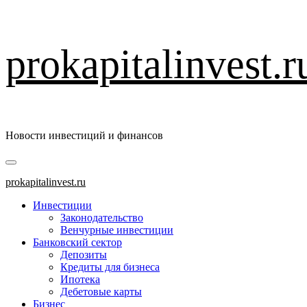
Перейти
prokapitalinvest.r
к
содержимому
Новости инвестиций и финансов
Основное
меню
prokapitalinvest.ru
Инвестиции
Законодательство
Венчурные инвестиции
Банковский сектор
Депозиты
Кредиты для бизнеса
Ипотека
Дебетовые карты
Бизнес