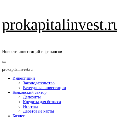
Перейти
prokapitalinvest.r
к
содержимому
Новости инвестиций и финансов
Основное
меню
prokapitalinvest.ru
Инвестиции
Законодательство
Венчурные инвестиции
Банковский сектор
Депозиты
Кредиты для бизнеса
Ипотека
Дебетовые карты
Бизнес