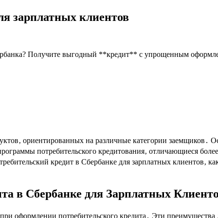
ля зарплатных клиентов
ербанка? Получите выгодный **кредит** с упрощенным оформле
уктов‚ ориентированных на различные категории заемщиков․ О
 программы потребительского кредитования‚ отличающиеся бол
требительский кредит в Сбербанке для зарплатных клиентов‚ как
та в Сбербанке для Зарплатных Клиент
при оформлении потребительского кредита․ Эти преимущества 