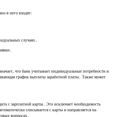
о в него входят:
видуальных случаях․
аявки․
начает‚ что банк учитывает индивидуальные потребности и
тывающая график выплаты заработной платы․ Также может
дита с зарплатной карты․ Это исключает необходимость
втоматически списывается с карты и направляется на
совых вопросах․