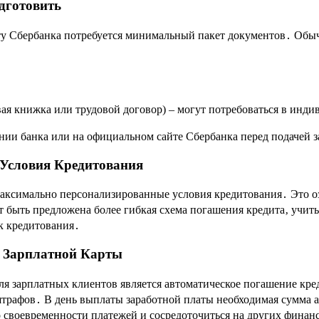
дготовить
ту Сбербанка потребуется минимальный пакет документов․ Обычн
ая книжка или трудовой договор) – могут потребоваться в инди
нии банка или на официальном сайте Сбербанка перед подачей з
Условия Кредитования
аксимально персонализированные условия кредитования․ Это оз
 быть предложена более гибкая схема погашения кредита‚ учи
к кредитования․
с Зарплатной Карты
ля зарплатных клиентов является автоматическое погашение кре
штрафов․ В день выплаты заработной платы необходимая сумма а
о своевременности платежей и сосредоточиться на других финан