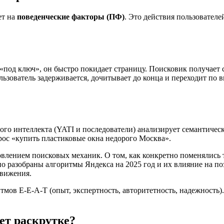
ет на
поведенческие факторы (ПФ)
. Это действия пользователе
«под ключ», он быстро покидает страницу. Поисковик получает 
ользователь задерживается, дочитывает до конца и переходит по
го интеллекта (YATI и последователи) анализирует семантическу
апрос «купить пластиковые окна недорого Москва».
новлением поисковых механик. О том, как конкретно поменялись
ьно разобраны алгоритмы Яндекса на 2025 год и их влияние на п
движения.
мов E-E-A-T (опыт, экспертность, авторитетность, надежность).
ет раскрутке?