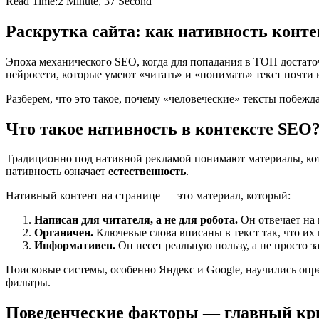
Read Time:
2 Minute, 37 Second
Раскрутка сайта: как нативность конт
Эпоха механического SEO, когда для попадания в ТОП достат
нейросети, которые умеют «читать» и «понимать» текст почти к
Разберем, что это такое, почему «человеческие» тексты побежд
Что такое нативность в контексте SEO
Традиционно под нативной рекламой понимают материалы, ко
нативность означает
естественность
.
Нативный контент на странице — это материал, который:
Написан для читателя, а не для робота.
Он отвечает на 
Органичен.
Ключевые слова вписаны в текст так, что их
Информативен.
Он несет реальную пользу, а не просто з
Поисковые системы, особенно Яндекс и Google, научились опре
фильтры.
Поведенческие факторы — главный кр