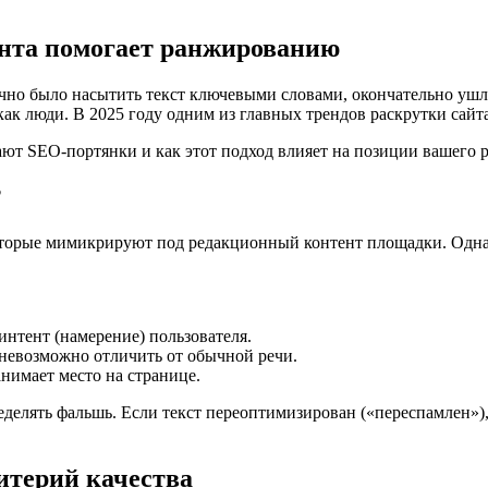
ента помогает ранжированию
очно было насытить текст ключевыми словами, окончательно уш
ак люди. В 2025 году одним из главных трендов раскрутки сайта
ают SEO-портянки и как этот подход влияет на позиции вашего р
?
торые мимикрируют под редакционный контент площадки. Однак
интент (намерение) пользователя.
 невозможно отличить от обычной речи.
анимает место на странице.
делять фальшь. Если текст переоптимизирован («переспамлен»), 
итерий качества