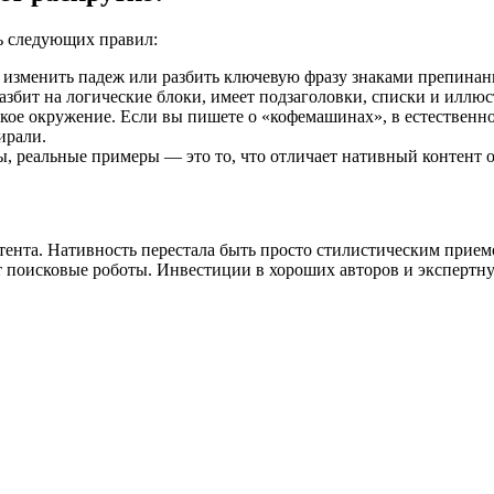
ь следующих правил:
изменить падеж или разбить ключевую фразу знаками препинани
азбит на логические блоки, имеет подзаголовки, списки и иллю
кое окружение. Если вы пишете о «кофемашинах», в естественном
ирали.
, реальные примеры — это то, что отличает нативный контент о
нтента. Нативность перестала быть просто стилистическим прие
ают поисковые роботы. Инвестиции в хороших авторов и экспертн