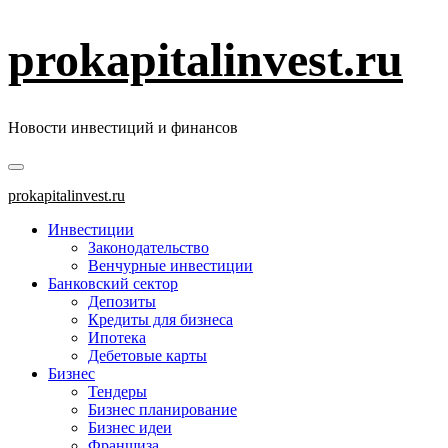
Перейти
prokapitalinvest.ru
к
содержимому
Новости инвестиций и финансов
Основное
меню
prokapitalinvest.ru
Инвестиции
Законодательство
Венчурные инвестиции
Банковский сектор
Депозиты
Кредиты для бизнеса
Ипотека
Дебетовые карты
Бизнес
Тендеры
Бизнес планирование
Бизнес идеи
Франшиза