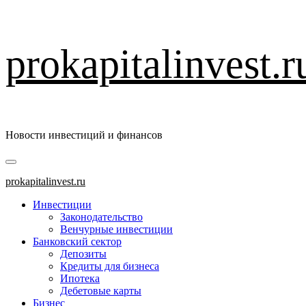
Перейти
prokapitalinvest.r
к
содержимому
Новости инвестиций и финансов
Основное
меню
prokapitalinvest.ru
Инвестиции
Законодательство
Венчурные инвестиции
Банковский сектор
Депозиты
Кредиты для бизнеса
Ипотека
Дебетовые карты
Бизнес