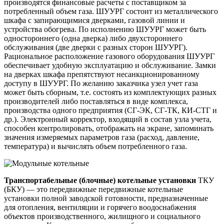
производятся финансовые расчеты с поставщиком за
потребленный объем газа. ШУУРГ состоит из металлического
шкафа с запирающимися дверками, газовой линии и
устройства обогрева. По исполнению ШУУРГ может быть
одностороннего (одна дверка) либо двухстороннего
обслуживания (две дверки с разных сторон ШУУРГ).
Рациональное расположение газового оборудования ШУУРГ
обеспечивает удобную эксплуатацию и обслуживание. Замки
на дверках шкафа препятствуют несанкционированному
доступу в ШУУРГ. По желанию заказчика узел учет газа
может быть сборным, т.е. состоять из комплектующих разных
производителей либо поставляться в виде комплекса,
производства одного предприятия (СГ-ЭК, СГ-ТК, КИ-СТГ и
др.). Электронный корректор, входящий в состав узла учета,
способен контролировать, отображать на экране, запоминать
значения измеряемых параметров газа (расход, давление,
температура) и вычислять объем потребленного газа.
Транспортабельные (блочные) котельные установки
ТКУ
(БКУ) — это передвижные передвижные котельные
установки полной заводской готовности, предназначенные
для отопления, вентиляции и горячего воодоснабжения
объектов производственного, жилищного и социального