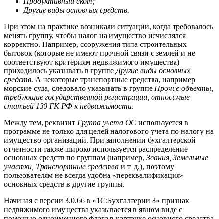
Продуктивный скот;
Другие виды основных средств.
При этом на практике возникали ситуации, когда требовалось
менять группу, чтобы налог на имущество исчислялся
корректно. Например, сооружения типа строительных
бытовок (которые не имеют прочной связи с землей и не
соответствуют критериям недвижимого имущества)
приходилось указывать в группе
Другие виды основных
средств
. А некоторые транспортные средства, например
морские суда, следовало указывать в группе
Прочие объекты,
требующие государственной регистрации, относимые
статьей 130 ГК РФ к недвижимости
.
Между тем, реквизит
Группа учета ОС
используется в
программе не только для целей налогового учета по налогу на
имущество организаций. При заполнении бухгалтерской
отчетности также широко используется распределение
основных средств по группам (например,
Здания, Земельные
участки, Транспортные средства
и т. д.), поэтому
пользователям не всегда удобна «переквалификация»
основных средств в другие группы.
Начиная с версии 3.0.66 в «1С:Бухгалтерии 8» признак
недвижимого имущества указывается в явном виде с
помощью одноименного флага в карточке основного средства