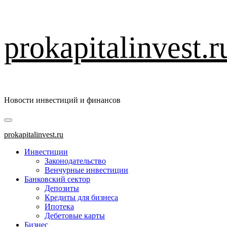
Перейти
prokapitalinvest.r
к
содержимому
Новости инвестиций и финансов
Основное
меню
prokapitalinvest.ru
Инвестиции
Законодательство
Венчурные инвестиции
Банковский сектор
Депозиты
Кредиты для бизнеса
Ипотека
Дебетовые карты
Бизнес