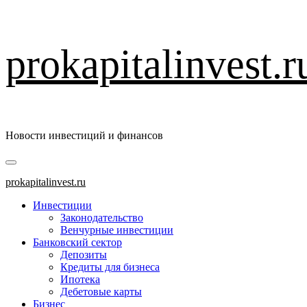
Перейти
prokapitalinvest.r
к
содержимому
Новости инвестиций и финансов
Основное
меню
prokapitalinvest.ru
Инвестиции
Законодательство
Венчурные инвестиции
Банковский сектор
Депозиты
Кредиты для бизнеса
Ипотека
Дебетовые карты
Бизнес