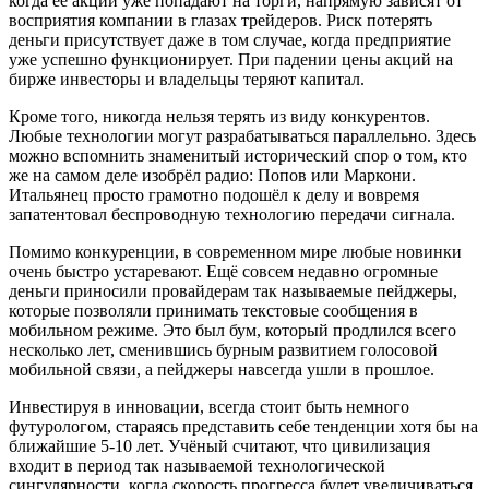
когда её акции уже попадают на торги, напрямую зависят от
восприятия компании в глазах трейдеров. Риск потерять
деньги присутствует даже в том случае, когда предприятие
уже успешно функционирует. При падении цены акций на
бирже инвесторы и владельцы теряют капитал.
Кроме того, никогда нельзя терять из виду конкурентов.
Любые технологии могут разрабатываться параллельно. Здесь
можно вспомнить знаменитый исторический спор о том, кто
же на самом деле изобрёл радио: Попов или Маркони.
Итальянец просто грамотно подошёл к делу и вовремя
запатентовал беспроводную технологию передачи сигнала.
Помимо конкуренции, в современном мире любые новинки
очень быстро устаревают. Ещё совсем недавно огромные
деньги приносили провайдерам так называемые пейджеры,
которые позволяли принимать текстовые сообщения в
мобильном режиме. Это был бум, который продлился всего
несколько лет, сменившись бурным развитием голосовой
мобильной связи, а пейджеры навсегда ушли в прошлое.
Инвестируя в инновации, всегда стоит быть немного
футурологом, стараясь представить себе тенденции хотя бы на
ближайшие 5-10 лет. Учёный считают, что цивилизация
входит в период так называемой технологической
сингулярности, когда скорость прогресса будет увеличиваться