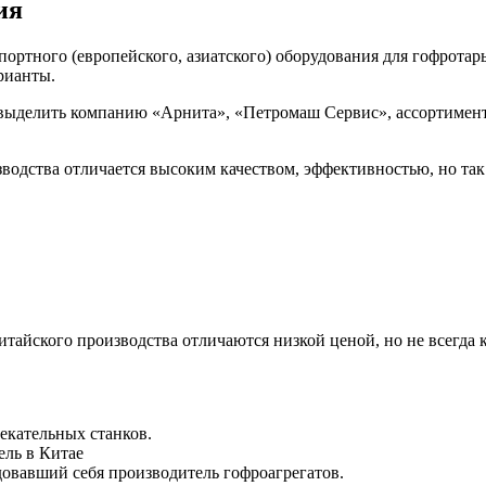
ия
ртного (европейского, азиатского) оборудования для гофротары
рианты.
выделить компанию «Арнита», «Петромаш Сервис», ассортимент 
водства отличается высоким качеством, эффективностью, но так
тайского производства отличаются низкой ценой, но не всегда к
екательных станков.
ель в Китае
ндовавший себя производитель гофроагрегатов.