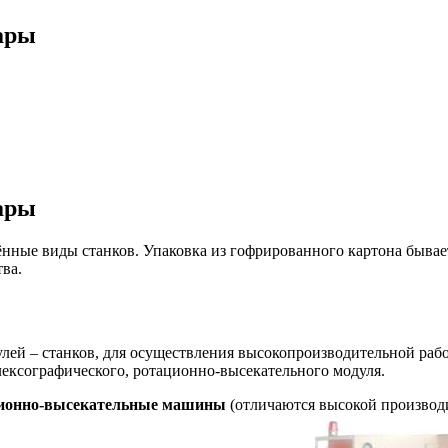
ары
ары
ные виды станков. Упаковка из гофрированного картона бывает 
ва.
лей – станков, для осуществления высокопроизводительной работ
флексографического, ротационно-высекательного модуля.
ионно-высекательные машины
(отличаются высокой производи