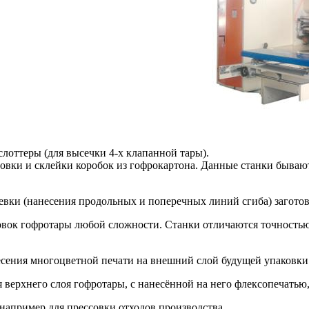
лоттеры (для высечки 4-х клапанной тары).
цовки и склейки коробок из гофрокартона. Данные станки быва
евки (нанесения продольных и поперечных линий сгиба) заготов
овок гофротары любой сложности. Станки отличаются точностью
сения многоцветной печати на внешний слой будущей упаковки
 верхнего слоя гофротары, с нанесённой на него флексопечатью,
например для прессовки отходов производства.