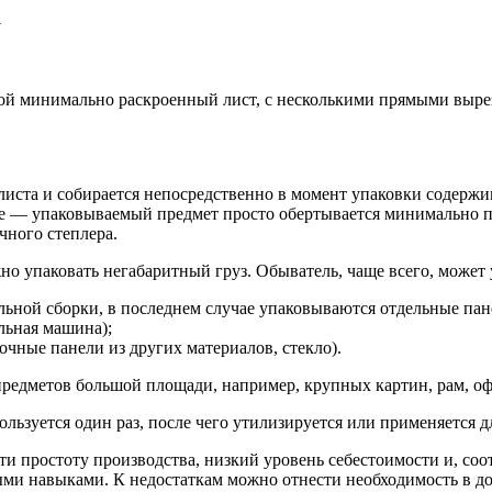
а
й минимально раскроенный лист, с несколькими прямыми вырез
листа и собирается непосредственно в момент упаковки содержи
ие — упаковываемый предмет просто обертывается минимально п
чного степлера.
ужно упаковать негабаритный груз. Обыватель, чаще всего, може
ельной сборки, в последнем случае упаковываются отдельные пан
льная машина);
очные панели из других материалов, стекло).
редметов большой площади, например, крупных картин, рам, офи
льзуется один раз, после чего утилизируется или применяется 
и простоту производства, низкий уровень себестоимости и, со
ми навыками. К недостаткам можно отнести необходимость в д