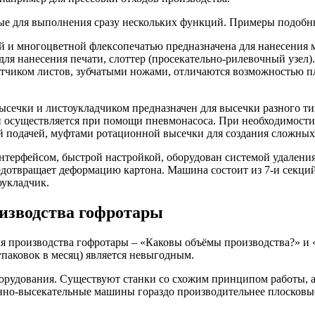
е для выполнения сразу нескольких функций. Примеры подобн
й и многоцветной флексопечатью предназначена для нанесения 
для нанесения печати, слоттер (просекательно-рилевочный узел).
иком листов, зубчатыми ножами, отличаются возможностью пла
ысечки и листоукладчиком предназначен для высечки разного т
ки осуществляется при помощи пневмонасоса. При необходимост
 подачей, муфтами ротационной высечки для создания сложных 
нтерфейсом, быстрой настройкой, оборудован системой удален
едотвращает деформацию картона. Машина состоит из 7-и секций 
оукладчик.
изводства гофротары
я производства гофротары – «Каковы объёмы производства?» и 
упаковок в месяц) является невыгодным.
борудования. Существуют станки со схожим принципом работы, 
онно-высекательные машины гораздо производительнее плосковыс