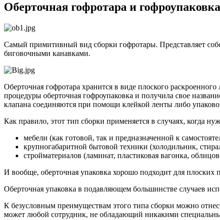
Оберточная гофротара и гофроупаковк
Самый примитивный вид сборки гофротары. Представляет собо
биговочными канавками.
Оберточная гофротара хранится в виде плоского раскроенного 
процедуры оберточная гофроупаковка и получила свое назван
клапана соединяются при помощи клейкой ленты либо упаково
Как правило, этот тип сборки применяется в случаях, когда н
мебели (как готовой, так и предназначенной к самостоят
крупногабаритной бытовой техники (холодильник, стира
стройматериалов (ламинат, пластиковая вагонка, облицов
И вообще, оберточная упаковка хорошо подходит для плоских п
Оберточная упаковка в подавляющем большинстве случаев испо
К безусловным преимуществам этого типа сборки можно отнест
может любой сотрудник, не обладающий никакими специальны