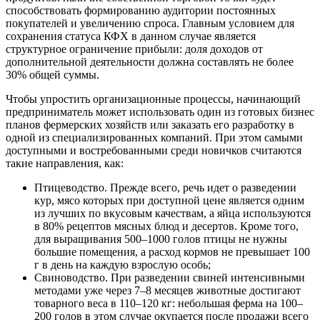
способствовать формированию аудитории постоянных
покупателей и увеличению спроса. Главным условием для
сохранения статуса КФХ в данном случае является
структурное ограничение прибыли: доля доходов от
дополнительной деятельности должна составлять не более
30% общей суммы.
Чтобы упростить организационные процессы, начинающий
предприниматель может использовать один из готовых бизнес
планов фермерских хозяйств или заказать его разработку в
одной из специализированных компаний. При этом самыми
доступными и востребованными среди новичков считаются
такие направления, как:
Птицеводство. Прежде всего, речь идет о разведении
кур, мясо которых при доступной цене является одним
из лучших по вкусовым качествам, а яйца используются
в 80% рецептов мясных блюд и десертов. Кроме того,
для выращивания 500–1000 голов птицы не нужны
большие помещения, а расход кормов не превышает 100
г в день на каждую взрослую особь;
Свиноводство. При разведении свиней интенсивными
методами уже через 7–8 месяцев животные достигают
товарного веса в 110–120 кг: небольшая ферма на 100–
200 голов в этом случае окупается после продажи всего