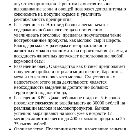
двух-трех приплодов. При этом самостоятельное
выращивание зерна и овощей позволяет дополнительно
сэкономить на покупке кормов и увеличить
рентабельность предприятия;
Разведение коз. Этот вид бизнеса легко начать с
содержания небольшого стада и постепенно
увеличивать поголовье, предлагая покупателям такие
востребованные продукты, как молоко, сыр и шерсть.
Благодаря малым размерам и неприхотливости
животных можно сэкономить на строительстве фермы, а
всеядность животных допускает использование любой
кормовой базы;
Разведение овец. Овцеводство как бизнес предполагает
получение прибыли от реализации шерсти, баранины,
меха и полезного овечьего молока. Существенным
недостатком этого вида деятельности является
необходимость выделения достаточно больших
территорий под пастбища;
Разведение КРС. Даже небольшое стадо из 5–6 голов
позволяет ежемесячно зарабатывать до 30000 рублей на
реализации молока и молокопродуктов. Бычков
успешно выращивают на мясо: уже в возрасте 12
месяцев животное весом до 400 кг можно продать за 25–
35 тысяч рублей;
Овощеводство. Предприниматели, вложившие деньги в