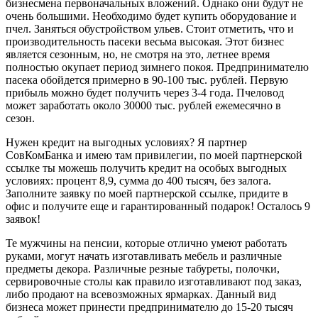
бизнесмена первоначальных вложений. Однако они будут не
очень большими. Необходимо будет купить оборудование и
пчел. Заняться обустройством ульев. Стоит отметить, что и
производительность пасеки весьма высокая. Этот бизнес
является сезонным, но, не смотря на это, летнее время
полностью окупает период зимнего покоя. Предпринимателю
пасека обойдется примерно в 90-100 тыс. рублей. Первую
прибыль можно будет получить через 3-4 года. Пчеловод
может заработать около 30000 тыс. рублей ежемесячно в
сезон.
Нужен кредит на выгодных условиях? Я партнер
СовКомБанка и имею там привилегии, по моей партнерской
ссылке ты можешь получить кредит на особых выгодных
условиях: процент 8,9, сумма до 400 тысяч, без залога.
Заполните заявку по моей партнерской ссылке, придите в
офис и получите еще и гарантированный подарок! Осталось 9
заявок!
Те мужчины на пенсии, которые отлично умеют работать
руками, могут начать изготавливать мебель и различные
предметы декора. Различные резные табуреты, полочки,
сервировочные столы как правило изготавливают под заказ,
либо продают на всевозможных ярмарках. Данный вид
бизнеса может принести предпринимателю до 15-20 тысяч