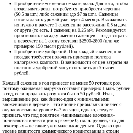
Приобретение «семенного» материала. Для того, чтобы
возделывать розы, потребуется приобрести черенки
($0,5 за шт.) либо саженцы (до $7 за шт.). Саженцы
готовы давать урожай уже через 4 месяца. Высаживать
их нужно в расчете 1 саженец на расстоянии 0,5 м друг
от друга (то есть, 1 саженец на 0,25 м²). Рекомендуется
производить высадку именно саженцев – тогда затраты
в пересчете на 1 сотку составят $2500-2800 (или же
примерно 150 тысяч рублей).
Приобретение удобрений. Под каждый саженец при
посадке требуется положить примерно полтора
килограмма компоста. В зависимости от цен затраты на
полтонны удобрений могут составить до 5 тысяч
рублей.
Каждый саженец в год принесет не менее 50 готовых роз,
поэтому ожидаемая выручка составит примерно 1 млн. рублей
в год, если продавать розу хотя бы по 50 рублей. Итак,
выращивание роз, как бизнес-идея с минимальными
вложениями в деревне – это вполне прибыльный бизнес с
окупаемостью на уровне 6–7 месяцев, однако, следует
признать, что под понятием «минимальные вложения»
понимаются инвестиции в размере 0,5 млн. рублей, что для
некоторых – не такие уж и маленькие деньги. Однако при
уровне развитости коммерческого кредитования в стране