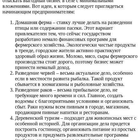
отыскать выгодный бизнес в селе с минимальными
вложениями. Вот идеи, к которым следует приглядеться
начинающим предпринимателям:
Домашняя ферма – ставку лучше делать на разведении
птицы или содержании пасеки. Этот вариант
привлекателен тем, что сейчас государством
разработано немало финансовых программ для
фермерского хозяйства. Экологически чистые продукты
в тренде, городские жители активно практикуют
здоровый образ жизни. Молоко, мясо, сыры фермерского
производства стоят дорого, поэтому бизнес может
принести немалый доход.
Разведение червей – весьма актуальное дело, особенно
если в местности развита рыбалка. Такой продукт
сбывается в зоомагазины и рыболовные хозяйства.
Разведение раков – весьма прибыльное дело, не
требующее много времени и сил. Главное, создать
водоемы с благоприятными условиями и организовать
сбыт. Раки нужны всем пивным в городе, магазинам,
продающим пивные напитки и ресторанам.
Деревенский туризм – подходит для живописных мест с
особенной историей. Для организации дела придется
построить гостиницу, организовать питание из простых
продуктов и придумать развлекательные программы