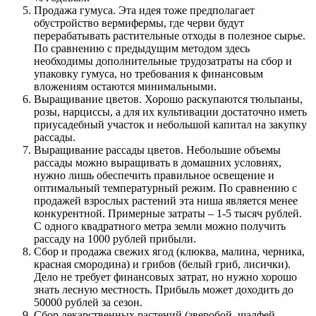
Продажа гумуса. Эта идея тоже предполагает
обустройство вермифермы, где черви будут
перерабатывать растительные отходы в полезное сырье.
По сравнению с предыдущим методом здесь
необходимы дополнительные трудозатраты на сбор и
упаковку гумуса, но требования к финансовым
вложениям остаются минимальными.
Выращивание цветов. Хорошо раскупаются тюльпаны,
розы, нарциссы, а для их культивации достаточно иметь
приусадебный участок и небольшой капитал на закупку
рассады.
Выращивание рассады цветов. Небольшие объемы
рассады можно выращивать в домашних условиях,
нужно лишь обеспечить правильное освещение и
оптимальный температурный режим. По сравнению с
продажей взрослых растений эта ниша является менее
конкурентной. Примерные затраты – 1-5 тысяч рублей.
С одного квадратного метра земли можно получить
рассаду на 1000 рублей прибыли.
Сбор и продажа свежих ягод (клюква, малина, черника,
красная смородина) и грибов (белый гриб, лисички).
Дело не требует финансовых затрат, но нужно хорошо
знать лесную местность. Прибыль может доходить до
50000 рублей за сезон.
Сбор лекарственных растений (зверобой, шалфей,