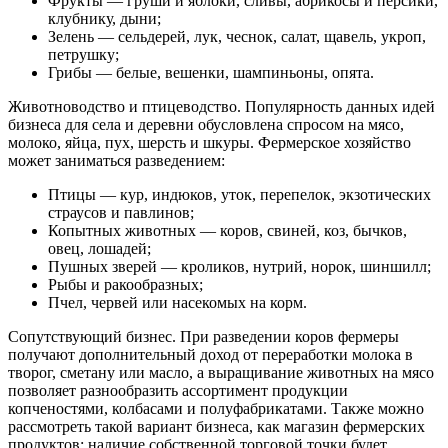
Фрукты — груши и яблоки, сливы, абрикосы и персики,
клубнику, дыни;
Зелень — сельдерей, лук, чеснок, салат, щавель, укроп,
петрушку;
Грибы — белые, вешенки, шампиньоны, опята.
Животноводство и птицеводство. Популярность данных идей
бизнеса для села и деревни обусловлена спросом на мясо,
молоко, яйца, пух, шерсть и шкуры. Фермерское хозяйство
может заниматься разведением:
Птицы — кур, индюков, уток, перепелок, экзотических
страусов и павлинов;
Копытных животных — коров, свиней, коз, бычков,
овец, лошадей;
Пушных зверей — кроликов, нутрий, норок, шиншилл;
Рыбы и ракообразных;
Пчел, червей или насекомых на корм.
Сопутствующий бизнес. При разведении коров фермеры
получают дополнительный доход от переработки молока в
творог, сметану или масло, а выращивание животных на мясо
позволяет разнообразить ассортимент продукции
копченостями, колбасами и полуфабрикатами. Также можно
рассмотреть такой вариант бизнеса, как магазин фермерских
продуктов: наличие собственной торговой точки будет