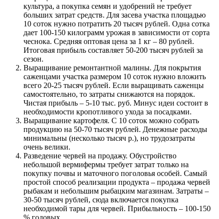
культура, а покупка семян и удобрений не требует
больших затрат средств. Для засева участка площадью
10 соток нужно потратить 20 тысяч рублей. Одна сотка
дает 100-150 килограмм урожая в зависимости от сорта
чеснока. Средняя оптовая цена за 1 кг – 80 рублей.
Итоговая прибыль составляет 50-200 тысяч рублей за
сезон.
Выращивание ремонтантной малины. Для покрытия
саженцами участка размером 10 соток нужно вложить
всего 20-25 тысяч рублей. Если выращивать саженцы
самостоятельно, то затраты снижаются на порядок.
Чистая прибыль – 5-10 тыс. руб. Минус идеи состоит в
необходимости кропотливого ухода за посадками.
Выращивание картофеля. С 10 соток можно собрать
продукцию на 50-70 тысяч рублей. Денежные расходы
минимальны (несколько тысяч р.), но трудозатраты
очень велики.
Разведение червей на продажу. Обустройство
небольшой вермифермы требует затрат только на
покупку почвы и маточного поголовья особей. Самый
простой способ реализации продукта – продажа червей
рыбакам и небольшим рыбацким магазинам. Затраты –
30-50 тысяч рублей, сюда включается покупка
необходимой тары для червей. Прибыльность – 100-150
% годовых.