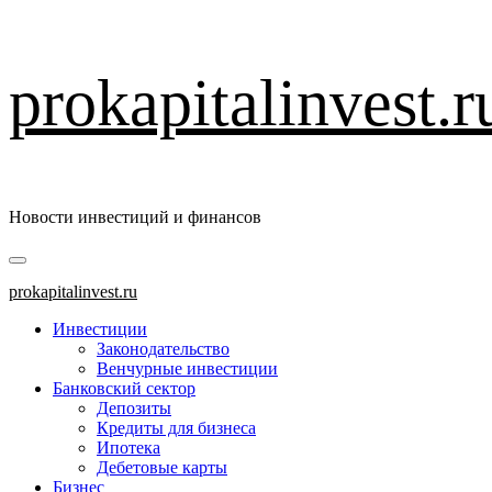
Перейти
prokapitalinvest.r
к
содержимому
Новости инвестиций и финансов
Основное
меню
prokapitalinvest.ru
Инвестиции
Законодательство
Венчурные инвестиции
Банковский сектор
Депозиты
Кредиты для бизнеса
Ипотека
Дебетовые карты
Бизнес