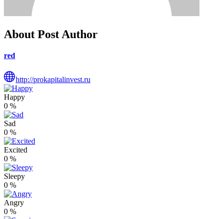
About Post Author
red
http://prokapitalinvest.ru
Happy
0
%
Sad
0
%
Excited
0
%
Sleepy
0
%
Angry
0
%