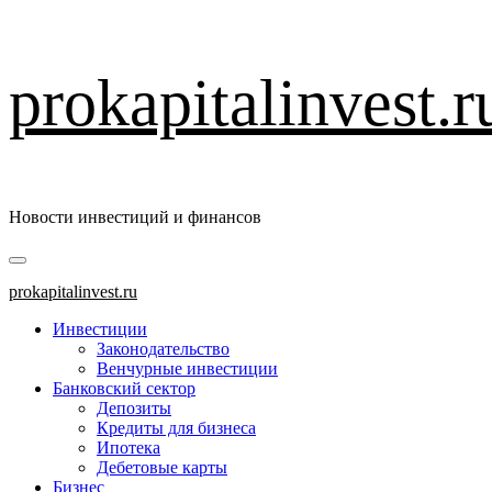
Перейти
prokapitalinvest.r
к
содержимому
Новости инвестиций и финансов
Основное
меню
prokapitalinvest.ru
Инвестиции
Законодательство
Венчурные инвестиции
Банковский сектор
Депозиты
Кредиты для бизнеса
Ипотека
Дебетовые карты
Бизнес