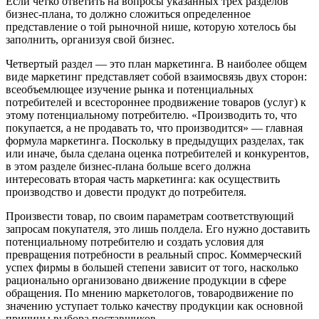
Если четко ответить на вопросы указанных трех разделов
бизнес-плана, то должно сложиться определенное
представление о той рыночной нише, которую хотелось бы
заполнить, организуя свой бизнес.
Четвертый раздел — это план маркетинга. В наиболее общем
виде маркетинг представляет собой взаимосвязь двух сторон:
всеобъемлющее изучение рынка и потенциальных
потребителей и всестороннее продвижение товаров (услуг) к
этому потенциальному потребителю. «Производить то, что
покупается, а не продавать то, что производится» — главная
формула маркетинга. Поскольку в предыдущих разделах, так
или иначе, была сделана оценка потребителей и конкурентов,
в этом разделе бизнес-плана больше всего должна
интересовать вторая часть маркетинга: как осуществить
производство и довести продукт до потребителя.
Произвести товар, по своим параметрам соответствующий
запросам покупателя, это лишь полдела. Его нужно доставить
потенциальному потребителю и создать условия для
превращения потребности в реальный спрос. Коммерческий
успех фирмы в большей степени зависит от того, насколько
рационально организовано движение продукции в сфере
обращения. По мнению маркетологов, товародвижение по
значению уступает только качеству продукции как основной
причины выбора поставщиков.