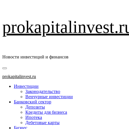
Перейти
prokapitalinvest.r
к
содержимому
Новости инвестиций и финансов
Основное
меню
prokapitalinvest.ru
Инвестиции
Законодательство
Венчурные инвестиции
Банковский сектор
Депозиты
Кредиты для бизнеса
Ипотека
Дебетовые карты
Бизнес