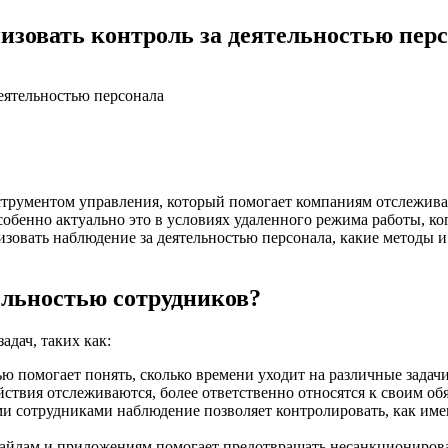
изовать контроль за деятельностью пер
трументом управления, который помогает компаниям отслеживат
бенно актуально это в условиях удаленного режима работы, ког
низовать наблюдение за деятельностью персонала, какие методы 
ельностью сотрудников?
дач, таких как:
ью помогает понять, сколько времени уходит на различные задач
ействия отслеживаются, более ответственно относятся к своим о
и сотрудниками наблюдение позволяет контролировать, как имен
 файлам и приложениям помогает предотвращать несанкционир