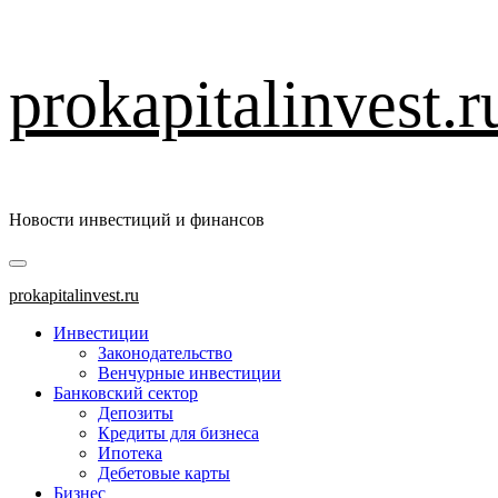
Перейти
prokapitalinvest.r
к
содержимому
Новости инвестиций и финансов
Основное
меню
prokapitalinvest.ru
Инвестиции
Законодательство
Венчурные инвестиции
Банковский сектор
Депозиты
Кредиты для бизнеса
Ипотека
Дебетовые карты
Бизнес