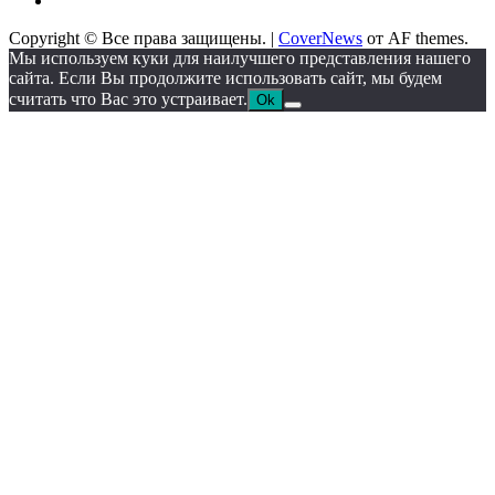
Сектор
Copyright © Все права защищены.
|
CoverNews
от AF themes.
Мы используем куки для наилучшего представления нашего
сайта. Если Вы продолжите использовать сайт, мы будем
считать что Вас это устраивает.
Ok