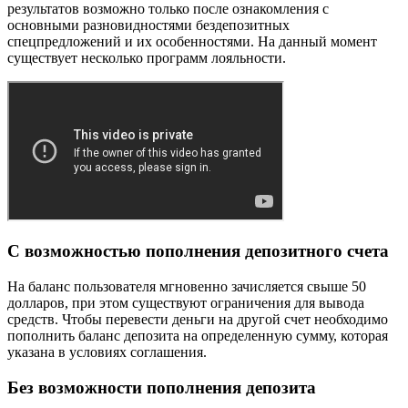
результатов возможно только после ознакомления с
основными разновидностями бездепозитных
спецпредложений и их особенностями. На данный момент
существует несколько программ лояльности.
С возможностью пополнения депозитного счета
На баланс пользователя мгновенно зачисляется свыше 50
долларов, при этом существуют ограничения для вывода
средств. Чтобы перевести деньги на другой счет необходимо
пополнить баланс депозита на определенную сумму, которая
указана в условиях соглашения.
Без возможности пополнения депозита