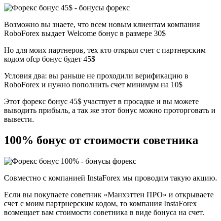
Возможно вы знаете, что всем новым клиентам компания
RoboForex выдает Welcome бонус в размере 30$
Но для моих партнеров, тех кто открыл счет с партнерским
кодом ofcp бонус будет 45$
Условия два: вы раньше не проходили верификацию в
RoboForex и нужно пополнить счет минимум на 10$
Этот форекс бонус 45$ участвует в просадке и вы можете
выводить прибыль, а так же этот бонус можно проторговать и
вывести.
100% бонус от стоимости советника
Совместно с компанией InstaForex мы проводим такую акцию.
Если вы покупаете советник «Манхэттен ПРО» и открываете
счет с моим партрнерским кодом, то компания InstaForex
возмещает вам стоимости советника в виде бонуса на счет.