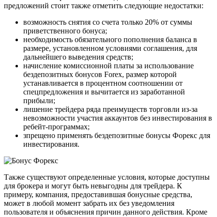
предложений стоит также отметить следующие недостатки:
возможность снятия со счета только 20% от суммы
приветственного бонуса;
необходимость обязательного пополнения баланса в
размере, установленном условиями соглашения, для
дальнейшего выведения средств;
начисление комиссионной платы за использование
бездепозитных бонусов Forex, размер которой
устанавливается в процентном соотношении от
спецпредложения и вычитается из заработанной
прибыли;
лишение трейдера ряда преимуществ торговли из-за
невозможности участия аккаунтов без инвестирования в
ребейт-программах;
зпрещено применять бездепозитные бонусы Форекс для
инвестирования.
Также существуют определенные условия, которые доступны
для брокера и могут быть невыгодны для трейдера. К
примеру, компания, предоставившая бонусные средства,
может в любой момент забрать их без уведомления
пользователя и объяснения причин данного действия. Кроме