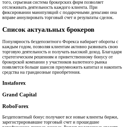
того, серьезная система брокерских фирм позволяет
отслеживать деятельность каждого клиента. При
фиксировании манипуляций с подарочными деньгами она
вправе аннулировать торговый счет и результаты сделок.
Список актуальных брокеров
Популярность бездепозитного Форекса набирает обороты с
каждым годом, позволяя клиентам активно развивать свою
торговую деятельность и получать высокий доход. Благодаря
стратегическим решениям и приветственному бонусу от
брокерской компании у участников валютного рынка
появляется больше шансов приумножить капитал и накопить
средства на грандиозные приобретения.
Instaforex
Grand Capital
RoboForex
Бездепозитный бонус получают все новые клиенты биржи,
зарегистрировавшие торговый счет и прошедшие