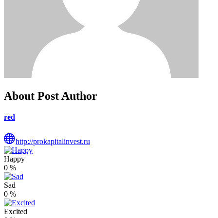
About Post Author
red
http://prokapitalinvest.ru
Happy
0
%
Sad
0
%
Excited