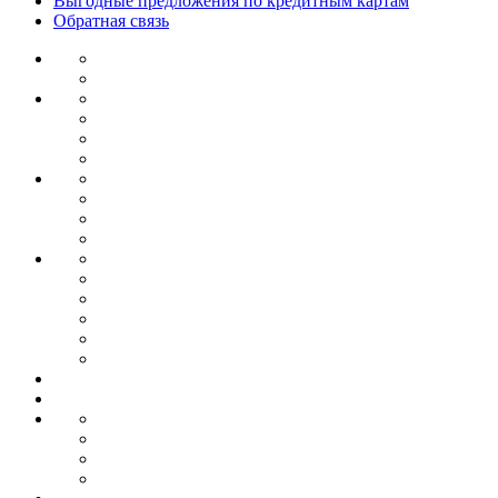
Выгодные предложения по кредитным картам
Обратная связь
Инвестиции
Законодательство
Венчурные
Банковский
инвестиции
Депозиты
сектор
Кредиты
для
Ипотека
бизнеса
Дебетовые
Бизнес
карты
Тендеры
Бизнес
планирование
Бизнес
идеи
Франшиза
Forex
Индикаторы
forex
Советники
для
Бонусы
торговли
от
Кредитные
брокеров
карты
Брокеры
форекс
Стратегии
Экономика
для
Недвижимость
торговли
Промышленность
Промышленное
оборудование
Автоматические
линии
Станкостроение
Литейное
IT
оборудование