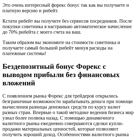
Это очень интересный форекс бонус так как вы получаете и
платную версию и рибейт.
Кстати рибейт вы получите без сервисов посредников. После
покупки советника я настраиваю автоматическое начисление
до 70% рибейта с моего счета на ваш.
Таким образом вы экономите на стоимости советника и
получаете самый большой рибейт минуя расходы на
платежные системы!
Бездепозитный бонус Форекс с
выводом прибыли без финансовых
вложений
С появлением рынка Форекс для трейдеров открылись
безграничные возможности зарабатывать деньги при помощи
вычисления разницы денежных средств по курсу валют
разных стран. Впервые о такой методике ведения бизнеса мир
узнал более полвека назад. С помощью динамичного
валютного рынка ежедневно совершаются сделки купли-
продажи материальных ценностей, которые позволяют
получить хороший доход. Особенностями валютного рынка