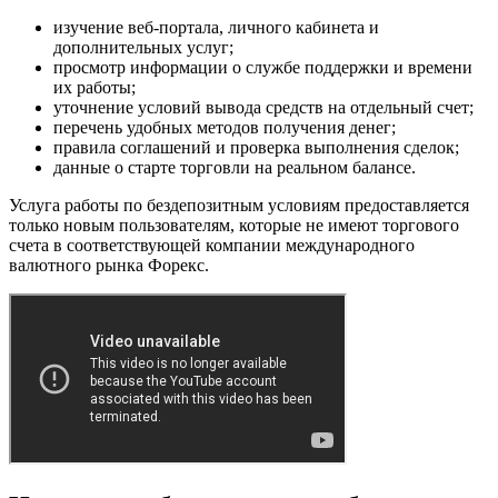
изучение веб-портала, личного кабинета и
дополнительных услуг;
просмотр информации о службе поддержки и времени
их работы;
уточнение условий вывода средств на отдельный счет;
перечень удобных методов получения денег;
правила соглашений и проверка выполнения сделок;
данные о старте торговли на реальном балансе.
Услуга работы по бездепозитным условиям предоставляется
только новым пользователям, которые не имеют торгового
счета в соответствующей компании международного
валютного рынка Форекс.