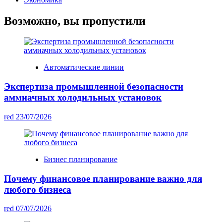
Возможно, вы пропустили
Автоматические линии
Экспертиза промышленной безопасности
аммиачных холодильных установок
red
23/07/2026
Бизнес планирование
Почему финансовое планирование важно для
любого бизнеса
red
07/07/2026