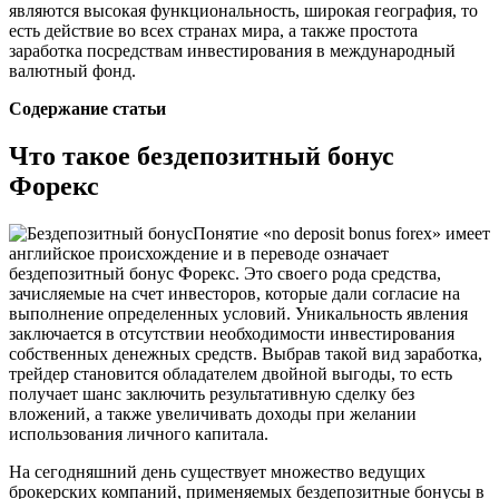
являются высокая функциональность, широкая география, то
есть действие во всех странах мира, а также простота
заработка посредствам инвестирования в международный
валютный фонд.
Содержание статьи
Что такое бездепозитный бонус
Форекс
Понятие «no deposit bonus forex» имеет
английское происхождение и в переводе означает
бездепозитный бонус Форекс. Это своего рода средства,
зачисляемые на счет инвесторов, которые дали согласие на
выполнение определенных условий. Уникальность явления
заключается в отсутствии необходимости инвестирования
собственных денежных средств. Выбрав такой вид заработка,
трейдер становится обладателем двойной выгоды, то есть
получает шанс заключить результативную сделку без
вложений, а также увеличивать доходы при желании
использования личного капитала.
На сегодняшний день существует множество ведущих
брокерских компаний, применяемых бездепозитные бонусы в