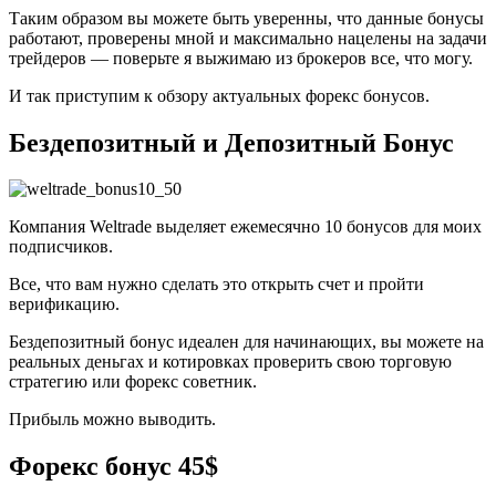
Таким образом вы можете быть уверенны, что данные бонусы
работают, проверены мной и максимально нацелены на задачи
трейдеров — поверьте я выжимаю из брокеров все, что могу.
И так приступим к обзору актуальных форекс бонусов.
Бездепозитный и Депозитный Бонус
Компания Weltrade выделяет ежемесячно 10 бонусов для моих
подписчиков.
Все, что вам нужно сделать это открыть счет и пройти
верификацию.
Бездепозитный бонус идеален для начинающих, вы можете на
реальных деньгах и котировках проверить свою торговую
стратегию или форекс советник.
Прибыль можно выводить.
Форекс бонус 45$