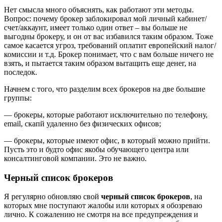
Нет смысла много объяснять, как работают эти методы.
Вопрос: почему брокер заблокировал мой личный кабинет/
счет/аккаунт, имеет только один ответ – вы больше не
выгодны брокеру, и он от вас избавился таким образом. Тоже
самое касается угроз, требований оплатит европейский налог/
комиссии и т.д. Брокер понимает, что с вам больше ничего не
взять, и пытается таким образом вытащить еще денег, на
последок.
Начнем с того, что разделим всех брокеров на две большие
группы:
— брокеры, которые работают исключительно по телефону,
email, скапй удаленно без физических офисов;
— брокеры, которые имеют офис, в который можно прийти.
Пусть это и будто офис якобы обучающего центра или
консалтинговой компании. Это не важно.
Черный список брокеров
Я регулярно обновляю свой
черный список брокеров
, на
которых мне поступают жалобы или которых я обозреваю
лично. К сожалению не смотря на все предупреждения и