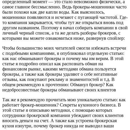
определенный момент — это стало невозможно физически, а
самое главное бессмысленно. Ведь брокеры-мошенники часто
были похожи как две капли воды. Как выяснилось,
мошенники появляются и исчезают с пугающей частотой. Где-
то компания закрывается, чтобы тут же открыться вновь под
другим названием. Поэтому я начал собирать компании в свой
личный черный список, а та же делать разборы брокеров, с
которыми вы можете ознакомиться ниже, развернув спойлер:
Чтобы большинство моих читателей смогли избежать встречи
с подобными компаниями, я опубликовал отдельную статью:
как нас обманывают брокеры и почему мы им верим. В этой
статье я подробно описал как распознать обман на
финансовом рынке, какими методами обмана пользуется
брокеры, а также как брокеры удаляют о себе негативные
отзывы, как покупают рекламу и знаменитостей и т.д. В
общем рекомендую к прочтению: Обманул брокер? Как
недобросовестные брокеры обманывают своих клиентов
Так же я рекомендую прочитать мою уникальную статью: как
работает брокер-мошенник? Секреты кухонного бизнеса. В
этой статье я описываю методики, с помощью которых
сотрудники брокерской компании убеждают своих клиентов
вносить деньги на счет. А также как устроена брокерская
кухня изнутри, почему брокер никуда не выводил ваши