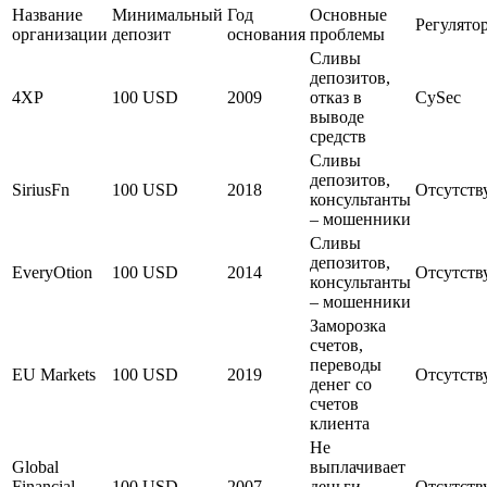
Название
Минимальный
Год
Основные
Регулято
организации
депозит
основания
проблемы
Сливы
депозитов,
4XP
100 USD
2009
отказ в
CySec
выводе
средств
Сливы
депозитов,
SiriusFn
100 USD
2018
Отсутств
консультанты
– мошенники
Сливы
депозитов,
EveryOtion
100 USD
2014
Отсутств
консультанты
– мошенники
Заморозка
счетов,
переводы
EU Markets
100 USD
2019
Отсутств
денег со
счетов
клиента
Не
Global
выплачивает
Financial
100 USD
2007
деньги,
Отсутств