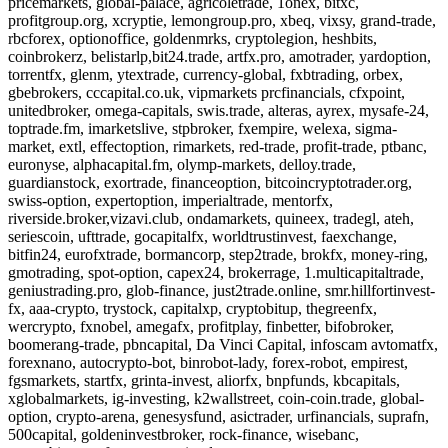
pricemarkets, global-palace, agricoletrade, 1onex, bitxc,
profitgroup.org, xcryptie, lemongroup.pro, xbeq, vixsy, grand-trade,
rbcforex, optionoffice, goldenmrks, cryptolegion, heshbits,
coinbrokerz, belistarlp,bit24.trade, artfx.pro, amotrader, yardoption,
torrentfx, glenm, ytextrade, currency-global, fxbtrading, orbex,
gbebrokers, cccapital.co.uk, vipmarkets prcfinancials, cfxpoint,
unitedbroker, omega-capitals, swis.trade, alteras, ayrex, mysafe-24,
toptrade.fm, imarketslive, stpbroker, fxempire, welexa, sigma-
market, extl, effectoption, rimarkets, red-trade, profit-trade, ptbanc,
euronyse, alphacapital.fm, olymp-markets, delloy.trade,
guardianstock, exortrade, financeoption, bitcoincryptotrader.org,
swiss-option, expertoption, imperialtrade, mentorfx,
riverside.broker,vizavi.club, ondamarkets, quineex, tradegl, ateh,
seriescoin, ufttrade, gocapitalfx, worldtrustinvest, faexchange,
bitfin24, eurofxtrade, bormancorp, step2trade, brokfx, money-ring,
gmotrading, spot-option, capex24, brokerrage, 1.multicapitaltrade,
geniustrading.pro, glob-finance, just2trade.online, smr.hillfortinvest-
fx, aaa-crypto, trystock, capitalxp, cryptobitup, thegreenfx,
wercrypto, fxnobel, amegafx, profitplay, finbetter, bifobroker,
boomerang-trade, pbncapital, Da Vinci Capital, infoscam avtomatfx,
forexnano, autocrypto-bot, binrobot-lady, forex-robot, empirest,
fgsmarkets, startfx, grinta-invest, aliorfx, bnpfunds, kbcapitals,
xglobalmarkets, ig-investing, k2wallstreet, coin-coin.trade, global-
option, crypto-arena, genesysfund, asictrader, urfinancials, suprafn,
500capital, goldeninvestbroker, rock-finance, wisebanc,