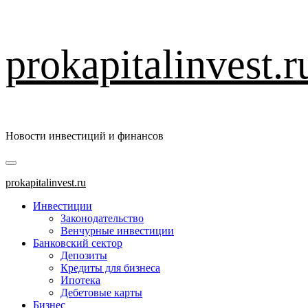
Перейти
prokapitalinvest.r
к
содержимому
Новости инвестиций и финансов
Основное
меню
prokapitalinvest.ru
Инвестиции
Законодательство
Венчурные инвестиции
Банковский сектор
Депозиты
Кредиты для бизнеса
Ипотека
Дебетовые карты
Бизнес