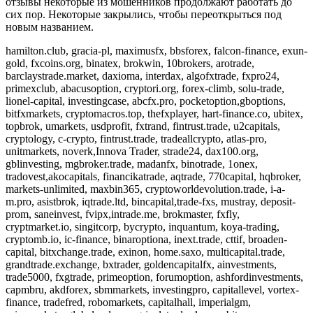
отзывы некоторые из мошенников продолжают работать до
сих пор. Некоторые закрылись, чтобы переоткрыться под
новым названием.
hamilton.club, gracia-pl, maximusfx, bbsforex, falcon-finance, exun-
gold, fxcoins.org, binatex, brokwin, 10brokers, arotrade,
barclaystrade.market, daxioma, interdax, algofxtrade, fxpro24,
primexclub, abacusoption, cryptori.org, forex-climb, solu-trade,
lionel-capital, investingcase, abcfx.pro, pocketoption,gboptions,
bitfxmarkets, cryptomacros.top, thefxplayer, hart-finance.co, ubitex,
topbrok, umarkets, usdprofit, fxtrand, fintrust.trade, u2capitals,
cryptology, c-crypto, fintrust.trade, tradeallcrypto, atlas-pro,
unitmarkets, noverk,Innova Trader, strade24, dax100.org,
gblinvesting, mgbroker.trade, madanfx, binotrade, 1onex,
tradovest,akocapitals, financikatrade, aqtrade, 770capital, hqbroker,
markets-unlimited, maxbin365, cryptoworldevolution.trade, i-a-
m.pro, asistbrok, iqtrade.ltd, bincapital,trade-fxs, mustray, deposit-
prom, saneinvest, fvipx,intrade.me, brokmaster, fxfly,
cryptmarket.io, singitcorp, bycrypto, inquantum, koya-trading,
cryptomb.io, ic-finance, binaroptiona, inext.trade, cttif, broaden-
capital, bitxchange.trade, exinon, home.saxo, multicapital.trade,
grandtrade.exchange, bxtrader, goldencapitalfx, ainvestments,
trade5000, fxgtrade, primeoption, forumoption, ashfordinvestments,
capmbru, akdforex, sbmmarkets, investingpro, capitallevel, vortex-
finance, tradefred, robomarkets, capitalhall, imperialgm,