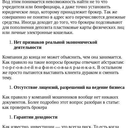
Вод этим понимается невозможность найти не то что
учредителя или бенефициара, а даже точно установить
юридическое лицо, которому принадлежит брокер. Так же
совершенно не понятно в адрес кого перечисляются денежные
средства. Иногда доходит до того, что брокеры подсовывают
для пополнения депозита пластиковые карты физических лиц
или личные электронные кошельки.
Нет признаков реальной экономической
деятельности
Компания до конца не может объяснить, чем она занимается.
Как правило на такие вопросы брокеры отвечают абстрактам:
т-о-р-г-о-в-л-е-й н-а ф-и-н-с-о-в-ы-х р-ы-н-к-а-х. В остальном
же просто пытаются выставить клиента дураком и сменить
тему.
Отсутствие лицензий, разрешений на ведение бизнеса
Как правило у компаний мошенников вообще нет никаких
документов. Более подробно этот вопрос разобран в статье:
как проверить брокера
Гарантии доходности
Как известно, инвестиции — это всегда риск. То есть когда