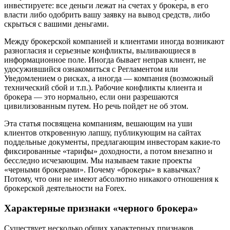
инвестируете: все деньги лежат на счетах у брокера, в его
власти либо одобрить вашу заявку на вывод средств, либо
скрыться с вашими деньгами.
Между брокерской компанией и клиентами иногда возникают
разногласия и серьезные конфликты, выливающиеся в
информационное поле. Иногда бывает неправ клиент, не
удосужившийся ознакомиться с Регламентом или
Уведомлением о рисках, а иногда — компания (возможный
технический сбой и т.п.). Рабочие конфликты клиента и
брокера — это нормально, если они разрешаются
цивилизованным путем. Но речь пойдет не об этом.
Эта статья посвящена компаниям, вешающим на уши
клиентов откровенную лапшу, публикующим на сайтах
поддельные документы, предлагающим инвесторам какие-то
фиксированные «тарифы» доходности, а потом внезапно и
бесследно исчезающим. Мы называем такие проекты
«черными брокерами». Почему «брокеры» в кавычках?
Потому, что они не имеют абсолютно никакого отношения к
брокерской деятельности на Forex.
Характерные признаки «черного брокера»
Существует несколько общих характерных признаков