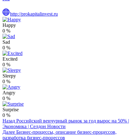
http://prokapitalinvest.ru
Happy
0
%
Sad
0
%
Excited
0
%
Sleepy
0
%
Angry
0
%
Surprise
0
%
Post
Назад
Российский венчурный рынок за год вырос на 50% |
Экономика | Селдон Новости
Navigation
Далее
Бизнес-процессы, описание бизнес-процессов,
разработка бизнес-процессов