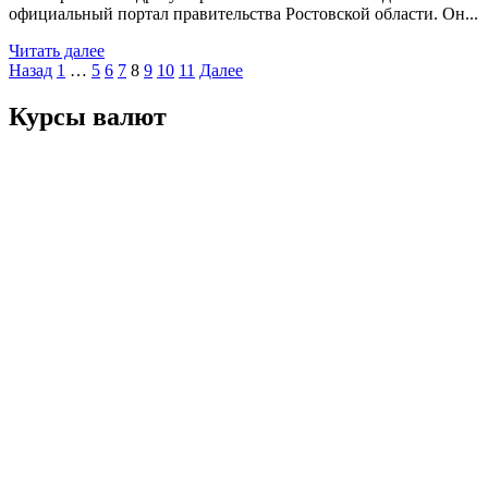
официальный портал правительства Ростовской области. Он...
Читать далее
Пагинация
Назад
1
…
5
6
7
8
9
10
11
Далее
записей
Курсы валют