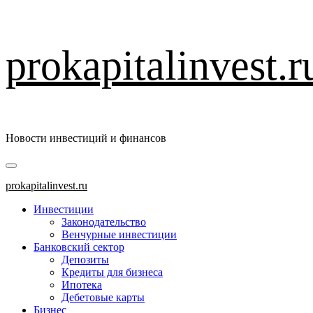
Перейти
prokapitalinvest.r
к
содержимому
Новости инвестиций и финансов
Основное
меню
prokapitalinvest.ru
Инвестиции
Законодательство
Венчурные инвестиции
Банковский сектор
Депозиты
Кредиты для бизнеса
Ипотека
Дебетовые карты
Бизнес