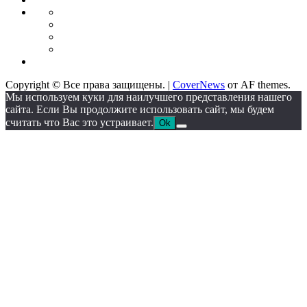
Промышленность
Промышленное
оборудование
Автоматические
линии
Станкостроение
Литейное
IT
оборудование
Сектор
Copyright © Все права защищены.
|
CoverNews
от AF themes.
Мы используем куки для наилучшего представления нашего
сайта. Если Вы продолжите использовать сайт, мы будем
считать что Вас это устраивает.
Ok