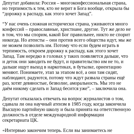
Депутат добавила: Россия – многоконфессиональная страна,
но терпимость к тем, кто не верит в Бога вообще, открыла бы
“дорожку к распаду, как этого хочет Запад”.
“У нас очень сложная исторически страна, уживаются много
конфессий – православные, христиане, другие. Тут же дело не
в том, что мы спорим, какой Бог правильнее, никто не спорит
никогда. Но атеисты – они против всего общества идут, мы же
не можем позволить им. Потому что если будем играть в
терпимость, откроем дорожку к распаду, как этого хочет
Запад. Там нередко в головах у таких появляется дальше, что
и деток они заводить не будут, и правительство им не то, и
дальше ищут выход в наркотиках, в бутылке, ориентацию
меняют. Понимаете, этап за этапом всё, а они там сидят,
наблюдают, радуются, потому что ждут развала страны ещё
раз, хотят девяностые, безволие, аморальность. Мы это не
даём никому сделать и Запад бесится уже”, – заключила она.
Депутат отказалась отвечать на вопрос журналистов о том,
сдавала ли она научный атеизм в 1985 году, когда закончила
Высшую партийную школу и была принята на ответственную
должность в отделе международной информации
секретариата ЦК.
«Интервью закончим теперь. Если вы занимаетесь не