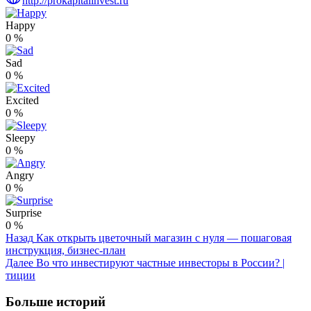
http://prokapitalinvest.ru
Happy
0
%
Sad
0
%
Excited
0
%
Sleepy
0
%
Angry
0
%
Surprise
0
%
Post
Назад
Как открыть цветочный магазин с нуля — пошаговая
инструкция, бизнес-план
Navigation
Далее
Во что инвестируют частные инвесторы в России? |
тиции
Больше историй