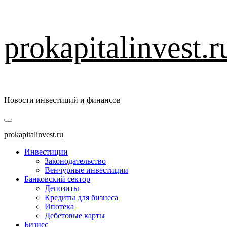
Перейти
prokapitalinvest.r
к
содержимому
Новости инвестиций и финансов
Основное
меню
prokapitalinvest.ru
Инвестиции
Законодательство
Венчурные инвестиции
Банковский сектор
Депозиты
Кредиты для бизнеса
Ипотека
Дебетовые карты
Бизнес