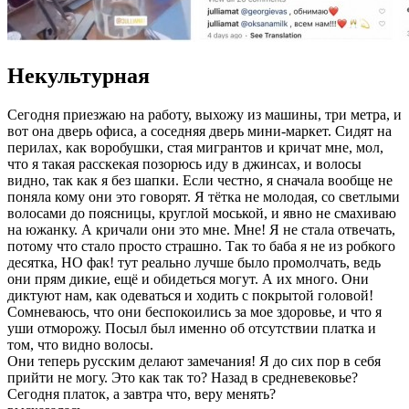
Некультурная
Сегодня приезжаю на работу, выхожу из машины, три метра, и
вот она дверь офиса, а соседняя дверь мини-маркет. Сидят на
перилах, как воробушки, стая мигрантов и кричат мне, мол,
что я такая расскекая позорюсь иду в джинсах, и волосы
видно, так как я без шапки. Если честно, я сначала вообще не
поняла кому они это говорят. Я тётка не молодая, со светлыми
волосами до поясницы, круглой моськой, и явно не смахиваю
на южанку. А кричали они это мне. Мне! Я не стала отвечать,
потому что стало просто страшно. Так то баба я не из робкого
десятка, НО фак! тут реально лучше было промолчать, ведь
они прям дикие, ещё и обидеться могут. А их много. Они
диктуют нам, как одеваться и ходить с покрытой головой!
Сомневаюсь, что они беспокоились за мое здоровье, и что я
уши отморожу. Посыл был именно об отсутствии платка и
том, что видно волосы.
Они теперь русским делают замечания! Я до сих пор в себя
прийти не могу. Это как так то? Назад в средневековье?
Сегодня платок, а завтра что, веру менять?