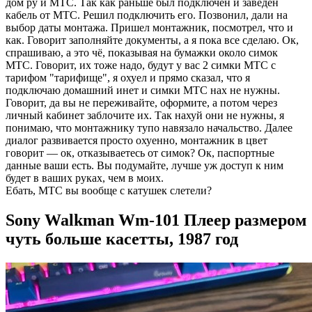
дом ру и МТС. Так как раньше был подключен и заведён
кабель от МТС. Решил подключить его. Позвонил, дали на
выбор даты монтажа. Пришел монтажник, посмотрел, что и
как. Говорит заполняйте документы, а я пока все сделаю. Ок,
спрашиваю, а это чё, показывая на бумажки около симок
МТС. Говорит, их тоже надо, будут у вас 2 симки МТС с
тарифом "тарифище", я охуел и прямо сказал, что я
подключаю домашний инет и симки МТС нах не нужны.
Говорит, да вы не переживайте, оформите, а потом через
личный кабинет заблочите их. Так нахуй они не нужны, я
понимаю, что монтажнику тупо навязало начальство. Далее
диалог развивается просто охуенно, монтажник в цвет
говорит — ок, отказываетесь от симок? Ок, паспортные
данные ваши есть. Вы подумайте, лучше уж доступ к ним
будет в ваших руках, чем в моих.
Ебать, МТС вы вообще с катушек слетели?
Sony Walkman Wm-101 Плеер размером
чуть больше касетты, 1987 год