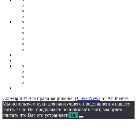
Бизнес
планирование
Бизнес
идеи
Франшиза
Forex
Индикаторы
forex
Советники
для
Бонусы
торговли
от
Кредитные
брокеров
карты
Брокеры
форекс
Стратегии
Экономика
для
Недвижимость
торговли
Промышленность
Промышленное
оборудование
Автоматические
линии
Станкостроение
Литейное
IT
оборудование
Сектор
Copyright © Все права защищены.
|
CoverNews
от AF themes.
Мы используем куки для наилучшего представления нашего
сайта. Если Вы продолжите использовать сайт, мы будем
считать что Вас это устраивает.
Ok