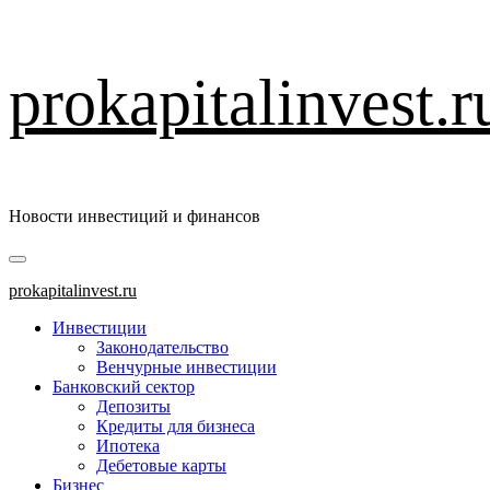
Перейти
prokapitalinvest.r
к
содержимому
Новости инвестиций и финансов
Основное
меню
prokapitalinvest.ru
Инвестиции
Законодательство
Венчурные инвестиции
Банковский сектор
Депозиты
Кредиты для бизнеса
Ипотека
Дебетовые карты
Бизнес