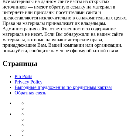
Все материалы на данном сайте взяты из открытых
источников — имеют обратную ссылку на материал в
интернете или присланы посетителями сайта и
предоставляются исключительно в ознакомительных целях.
Права на материалы принадлежат их владельцам.
Администрация сайта ответственности за содержание
материала не несет. Если Вы обнаружили на нашем сайте
материалы, которые нарушают авторские права,
принадлежащие Вам, Вашей компании или организации,
пожалуйста, сообщите нам через форму обратной связи.
Страницы
Pin Posts
Privacy Policy
Выгодные предложения по кредитным картам
Обратная связь
Инвестиции
Законодательство
Венчурные
Банковский
инвестиции
Депозиты
сектор
Кредиты
для
Ипотека
бизнеса
Дебетовые
Бизнес
карты
Тендеры