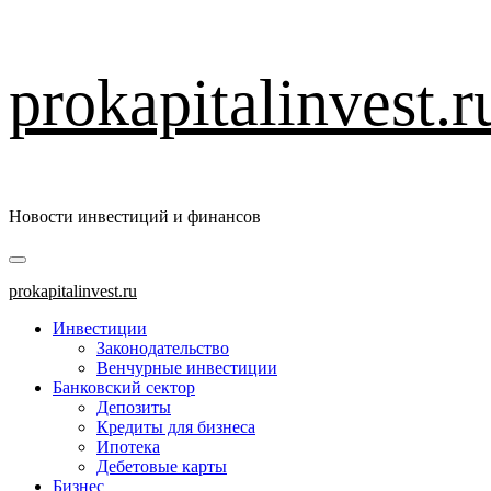
Перейти
prokapitalinvest.r
к
содержимому
Новости инвестиций и финансов
Основное
меню
prokapitalinvest.ru
Инвестиции
Законодательство
Венчурные инвестиции
Банковский сектор
Депозиты
Кредиты для бизнеса
Ипотека
Дебетовые карты
Бизнес