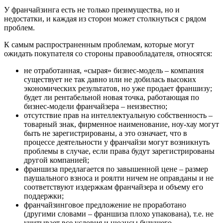
У франчайзинга есть не только преимущества, но и
недостатки, и каждая из сторон может столкнуться с рядом
проблем.
К самым распространенным проблемам, которые могут
ожидать покупателя со стороны правообладателя, относятся:
не отработанная, «сырая» бизнес-модель – компания
существует не так давно или не добилась высоких
экономических результатов, но уже продает франшизу;
будет ли рентабельной новая точка, работающая по
бизнес-модели франчайзера – неизвестно;
отсутствие прав на интеллектуальную собственность –
товарный знак, фирменное наименование, ноу-хау могут
быть не зарегистрированы, а это означает, что в
процессе деятельности у франчайзи могут возникнуть
проблемы в случае, если права будут зарегистрированы
другой компанией;
франшиза предлагается по завышенной цене – размер
паушального взноса и роялти ничем не оправданы и не
соответствуют издержкам франчайзера и объему его
поддержки;
франчайзинговое предложение не проработано
(другими словами – франшиза плохо упакована), т.е. не
учитывает все условия и нюансы будущего