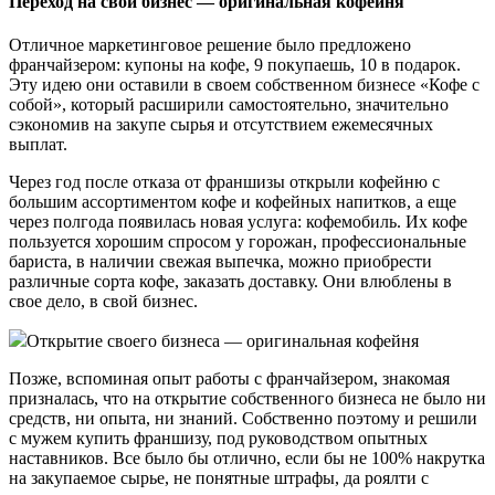
Переход на свой бизнес — оригинальная кофейня
Отличное маркетинговое решение было предложено
франчайзером: купоны на кофе, 9 покупаешь, 10 в подарок.
Эту идею они оставили в своем собственном бизнесе «Кофе с
собой», который расширили самостоятельно, значительно
сэкономив на закупе сырья и отсутствием ежемесячных
выплат.
Через год после отказа от франшизы открыли кофейню с
большим ассортиментом кофе и кофейных напитков, а еще
через полгода появилась новая услуга: кофемобиль. Их кофе
пользуется хорошим спросом у горожан, профессиональные
бариста, в наличии свежая выпечка, можно приобрести
различные сорта кофе, заказать доставку. Они влюблены в
свое дело, в свой бизнес.
Открытие своего бизнеса — оригинальная кофейня
Позже, вспоминая опыт работы с франчайзером, знакомая
призналась, что на открытие собственного бизнеса не было ни
средств, ни опыта, ни знаний. Собственно поэтому и решили
с мужем купить франшизу, под руководством опытных
наставников. Все было бы отлично, если бы не 100% накрутка
на закупаемое сырье, не понятные штрафы, да роялти с