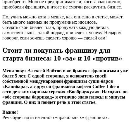
приобрести. Многие предприниматели, кого я знаю лично,
приобрели франшизу, в итоге не смогли раскрутить бизнес.
Получить можно кота в мешке, как описано в статье, может
быть много важных не продуманных нюансов.
Создать свой бизнес план, продумать каждую деталь
самостоятельно – такой подход приведет к успеху. Недаром
говорят, если хочешь сделать хорошо — сделай сам!
Стоит ли покупать франшизу для
старта бизнеса: 10 «за» и 10 «против»
Меня зовут Алексей Войтов и «в браке» с франшизами уже
более 5 лет. С одной стороны, я основатель своей
собственной международной франшизы суши-баров
«Капибара», а с другой франчайзи кофеен Coffee Like и
сети детских парикмахерских «Вообраужуля». Находясь по
«обе стороны баррикад» я отлично знаю плюсы и минусы
франшиз. О них и пойдет речь в этой статье.
Важно!
Речь будет идти именно о «правильных» франшизах.