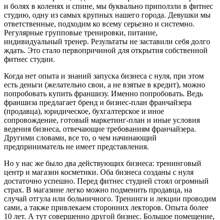
и болях в коленях и спине, мы буквально приползли в фитнес
студию, одну из самых крупных нашего города. Девушки мы
ответственные, подходим ко всему серьезно и системно.
Регулярные групповые тренировки, питание,
индивидуальный тренер. Результаты не заставили себя долго
ждать. Это стало первопричиной для открытия собственной
фитнес студии.
Когда нет опыта и знаний запуска бизнеса с нуля, при этом
есть деньги (желательно свои, а не взятые в кредит), можно
попробовать купить франшизу. Именно попробовать. Ведь
франшиза предлагает бренд и бизнес-план франчайзера
(продавца), юридическое, бухгалтерское и иное
сопровождение, готовый маркетинг-план и иные условия
ведения бизнеса, отвечающие требованиям франчайзера.
Другими словами, все то, о чем начинающий
предприниматель не имеет представления.
Но у нас же было два действующих бизнеса: тренинговый
центр и магазин косметики. Оба бизнеса созданы с нуля
достаточно успешно. Перед фитнес студией стоял огромный
страх. В магазине легко можно подменить продавца, на
случай отгула или больничного. Тренинги и лекции проводим
сами, а также привлекаем сторонних лекторов. Опыта более
10 лет. А тут совершенно другой бизнес. Большое помещение,