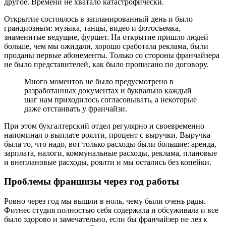
другое. Времени не хватало катастрофически.
Открытие состоялось в запланированный день и было
грандиозным: музыка, танцы, видео и фотосъемка,
знаменитые ведущие, фуршет. На открытие пришло людей
больше, чем мы ожидали, хорошо сработала реклама, были
проданы первые абонементы. Только со стороны франчайзера
не было представителей, как было прописано по договору.
Много моментов не было предусмотрено в
разработанных документах и буквально каждый
шаг нам приходилось согласовывать, а некоторые
даже отстаивать у франчайзи.
При этом бухгалтерский отдел регулярно и своевременно
напоминал о выплате роялти, процент с выручки. Выручка
была то, что надо, вот только расходы были большие: аренда,
зарплата, налоги, коммунальные расходы, реклама, плановые
и внеплановые расходы, роялти и мы остались без копейки.
Проблемы франшизы через год работы
Ровно через год мы вышли в ноль, чему были очень рады.
Фитнес студия полностью себя содержала и обсуживала и все
было здорово и замечательно, если бы франчайзер не лез к