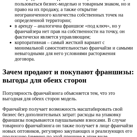
пользоваться бизнес-моделью и товарным знаком, но и
право на их продажу, а также открытие
неограниченного количества собственных точек на
определенной территории;
в аренду – аналогична франшизе «под ключ», но у
франчайзера нет прав на собственности на точку, он
фактически является управляющим;
корпоративная – самый жесткий вариант с
минимальной самостоятельностью франчайзи и самыми
невыгодными для него условиями расторжения
договора.
Зачем продают и покупают франшизы:
выгоды для обеих сторон
Популярность франчайзинга объясняется тем, что это
выгодная для обеих сторон модель.
Франчайзер получает возможность масштабировать свой
бизнес без дополнительных затрат: расходы на упаковку
франшизы покрываются паушальными взносами. В случае
товарного франчайзинга он также получает в лице франчайзи
новых оптовиков, регулярно закупающих и реализующих его
продукцию (именно по этой причине в этом виде