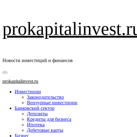
Перейти
prokapitalinvest.r
к
содержимому
Новости инвестиций и финансов
Основное
меню
prokapitalinvest.ru
Инвестиции
Законодательство
Венчурные инвестиции
Банковский сектор
Депозиты
Кредиты для бизнеса
Ипотека
Дебетовые карты
Бизнес