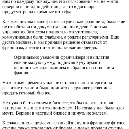
нам по каждому поводу. Без его согласования мы не могли
совершить ни одно действие, за это в договоре
предусмотрены огромные штрафы.
Как уже писала выше фитнес студия, как франшиза, была еще
не отработана ни документально, ни в деле. Система
управления бизнесом полностью отсутствовала,
коммуникации были слабыми, а роялти регулярными. Еще
десять месяцев, и мы приняли решение отказаться от
франшизы, а значит и от использования бренда.
Официально уведомив франчайзера и выплатив
еще не малую сумму, подписав кучу бумаг с
непонятным содержанием выбрались из-под гнета
франшизы.
Но к этому времени у нас не осталось сил и энергии на
развитие студии и было принято следующее решение –
продать готовый бизнес.
Не нужно быть гением в бизнесе, чтобы сказать, что нас
«кинули», мы и сами это понимаем. Но тогда у нас была идея,
мечта. Верили в честный бизнес и ничуть не жалеем.
К сожалению, еще десять франчайзи, купив франшизу фитнес
студии, также отказались от бренда, а позже продали студию,