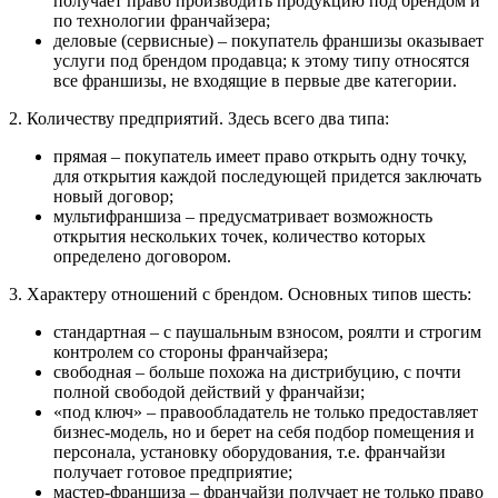
получает право производить продукцию под брендом и
по технологии франчайзера;
деловые (сервисные) – покупатель франшизы оказывает
услуги под брендом продавца; к этому типу относятся
все франшизы, не входящие в первые две категории.
2. Количеству предприятий. Здесь всего два типа:
прямая – покупатель имеет право открыть одну точку,
для открытия каждой последующей придется заключать
новый договор;
мультифраншиза – предусматривает возможность
открытия нескольких точек, количество которых
определено договором.
3. Характеру отношений с брендом. Основных типов шесть:
стандартная – с паушальным взносом, роялти и строгим
контролем со стороны франчайзера;
свободная – больше похожа на дистрибуцию, с почти
полной свободой действий у франчайзи;
«под ключ» – правообладатель не только предоставляет
бизнес-модель, но и берет на себя подбор помещения и
персонала, установку оборудования, т.е. франчайзи
получает готовое предприятие;
мастер-франшиза – франчайзи получает не только право