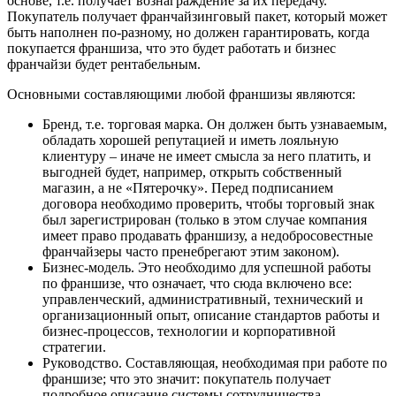
основе, т.е. получает вознаграждение за их передачу.
Покупатель получает франчайзинговый пакет, который может
быть наполнен по-разному, но должен гарантировать, когда
покупается франшиза, что это будет работать и бизнес
франчайзи будет рентабельным.
Основными составляющими любой франшизы являются:
Бренд, т.е. торговая марка. Он должен быть узнаваемым,
обладать хорошей репутацией и иметь лояльную
клиентуру – иначе не имеет смысла за него платить, и
выгодней будет, например, открыть собственный
магазин, а не «Пятерочку». Перед подписанием
договора необходимо проверить, чтобы торговый знак
был зарегистрирован (только в этом случае компания
имеет право продавать франшизу, а недобросовестные
франчайзеры часто пренебрегают этим законом).
Бизнес-модель. Это необходимо для успешной работы
по франшизе, что означает, что сюда включено все:
управленческий, административный, технический и
организационный опыт, описание стандартов работы и
бизнес-процессов, технологии и корпоративной
стратегии.
Руководство. Составляющая, необходимая при работе по
франшизе; что это значит: покупатель получает
подробное описание системы сотрудничества,