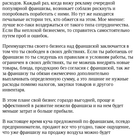
расходов. Каждый раз, когда вижу рекламу очередной
популярной франшизы, возникает соблазн рискнуть и
попробовать поработать с ними. Но тут же находятся
печальные истории тех, кто обжегся на этом. Мое мнение:
лучше все-таки воздержаться от такого типа сотрудничества.
Если Вы неплохой бизнесмен, то справитесь самостоятельно
путем проб и ошибок.
Преимущества своего бизнеса над франшизой заключается в
том что ты свободен в своих действиях. Если ты работаешь от
франшизи то ты следуешь их правилам и условиям работы, ты
ограничен в своих действиях, ты не можешь внедрять новые
товары, блюда, продукцию без согласия с франшизой, так же
за франшизу ты обязан ежемесячно дополнительно
выплачивать определенную сумму, а это лишние не нужные
расходы помимо налогов, закупки товаров и другого
инвентаря.
В этом плане свой бизнес гораздо выгодней, проще и
эффективней в развитие нежели франшиза и на нем будет
меньше затрат и больше прибыли.
В настоящее время куча предложений по франшизам, псевдо
предприниматели, продают все что угодно, такое ощущение,
что уже франшизу на продажу воздуха можно будет