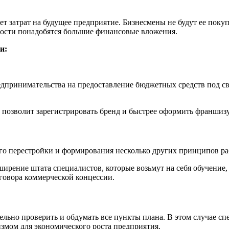
т затрат на будущее предприятие. Бизнесмены не будут ее покуп
ности понадобятся большие финансовые вложения.
и:
едпринимательства на предоставление бюджетных средств под с
позволит зарегистрировать бренд и быстрее оформить франшизу
го перестройки и формирования несколько других принципов ра
ширение штата специалистов, которые возьмут на себя обучение
оговора коммерческой концессии.
ьно проверить и обдумать все пункты плана. В этом случае спе
змом для экономического роста предприятия.